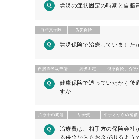
労災の症状固定の時期と自賠
自賠責保険
労災保険
労災保険で治療していました
自賠責等級申請
病状固定
健康保険、介護
健康保険で通っていたから後
すか。
治療中の問題
治療費
相手方からの補償
治療費は、相手方の保険会社
る保険からもお金が出るよう