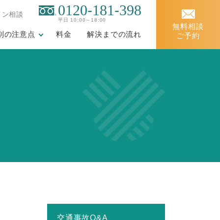
0120
-
181
-
398
イン相談
平日 10:00～18:00
無料相談
別の注意点
料金
解決までの流れ
ご予約
交通事故Q&A