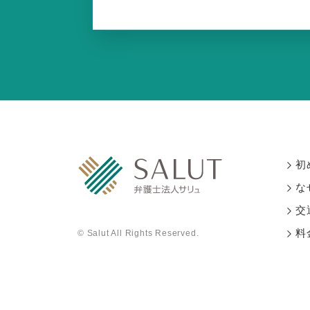
初
な
交
料
© Salut All Rights Reserved.