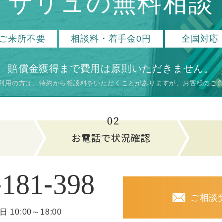
サリュの無料相談
ご来所不要
相談料・着手金0円
全国対応
賠償金獲得まで費用は原則いただきません。
利用の方は、特約から相談料をいただく
ことがありますが、お客様のご
-
-
181
398
ご相談
日 10:00～18:00