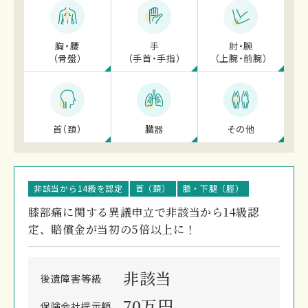
胸・腰
手
肘・腕
（骨盤）
（手首・手指）
（上腕・前腕）
首（頚）
臓器
その他
非該当から14級を認定
首（頚）
膝・下腿（脛）
膝部痛に関する異議申立で非該当から14級認
定、賠償金が当初の5倍以上に！
非該当
後遺障害
等級
70万円
保険会社
提示額