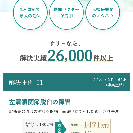
2人体制で
顧問ドクター
元損保顧問
最大の効果
が究明
のノウハウ
サリュなら、
26
000
,
解決実績
件以上
Sさん（女性）63才
解決事例 01
〈専業主婦〉
左肩鎖関節脱臼の障害
診断書の内容の誤りを指摘し異議申立てをした後、示談交渉