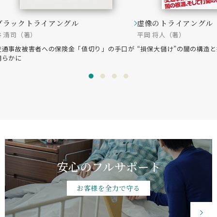
転回時の衝突事故について有利な過失割合が認
ブラックトライアングル
虚像のトライアングル
定された事例（令和元年6月26日地裁判決）
谷 清司（著）
平岡 将人（著）
自保ジャーナル2054号110頁に掲載
交通事故被害者への保険金「値切り」の手口が
“損保大儲け”の闇の構造
明らかに
併合14級の後遺障害逸失利益の算定について、
減収がなかったものの逸失利益を認定した事例
（令和元年7月24日地裁判決）
交通事故民事裁判例集52巻4号913頁に掲載
急制動措置をとって転倒滑走した原付自転車が
同交差点に進入した加害車両に衝突した事故に
つき、加害車両運転者に過失責任が認められた
事例
安心のフルサポート
交通事故民事判例集48巻4号836頁他に掲載
その他、多数
お客様を全力で守る