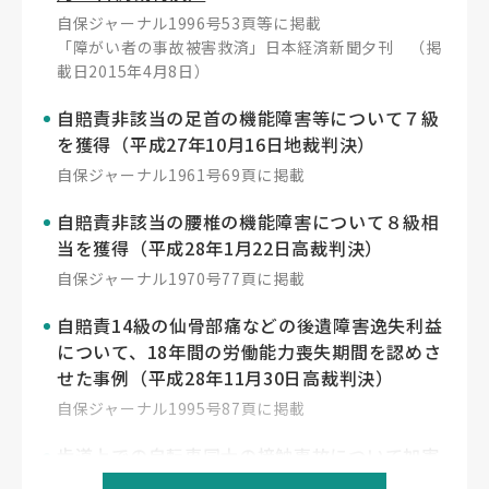
自保ジャーナル1996号53頁等に掲載
「障がい者の事故被害救済」日本経済新聞夕刊 （掲
載日2015年4月8日）
自賠責非該当の足首の機能障害等について７級
を獲得（平成27年10月16日地裁判決）
自保ジャーナル1961号69頁に掲載
自賠責非該当の腰椎の機能障害について８級相
当を獲得（平成28年1月22日高裁判決）
自保ジャーナル1970号77頁に掲載
自賠責14級の仙骨部痛などの後遺障害逸失利益
について、18年間の労働能力喪失期間を認めさ
せた事例（平成28年11月30日高裁判決）
自保ジャーナル1995号87頁に掲載
歩道上での自転車同士の接触事故について加害
者の過失割合を７割とする判決を獲得（令和2