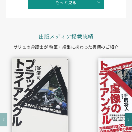
もっと見る
年6月3日高裁判決）
自保ジャーナル2079号72頁に掲載
自賠責14級の股関節痛について12級を獲得
（令和4年5月13日地裁判決）
出版メディア掲載実績
自保ジャーナル2130号33頁に掲載
サリュの弁護士が 執筆・編集に携わった書籍のご紹介
会社の代表取締役が交通事故で受傷し、会社に
営業損害が生じたケースで一部の外注費を事故
と因果関係のある損害と認定した事例（令和3
年1月13日地裁判決）
自保ジャーナル2091号114頁に掲載
令和5年民事交通事故訴訟 損害賠償額算定基準上巻
（赤い本）103頁に掲載
歩行者との非接触事故につき、自動車運転者の
過失責任が認められた事例（平成30年1月26日
高裁判決）
判例タイムズ1454号48頁に掲載