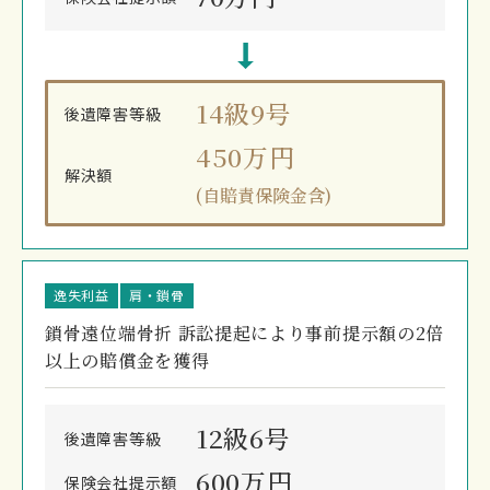
14級9号
後遺障害
等級
450万円
解決額
(自賠責保険金含)
逸失利益
肩・鎖骨
鎖骨遠位端骨折 訴訟提起により事前提示額の2倍
以上の賠償金を獲得
12級6号
後遺障害等級
600万円
保険会社提示額