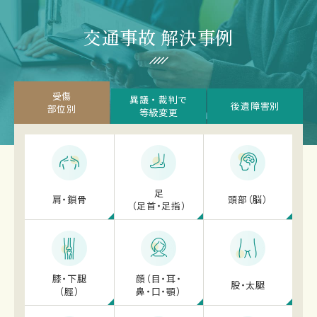
交通事故 解決事例
受傷
異議・裁判で
後遺障害別
部位別
等級変更
足
肩・鎖骨
頭部（脳）
（足首・足指）
膝・下腿
顔（目・耳・
股・太腿
（脛）
鼻・
口・顎）