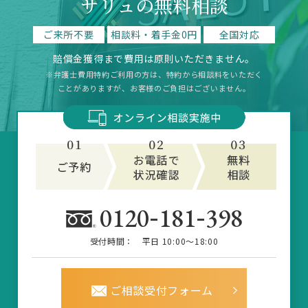
サリュの無料相談
ご来所不要
相談料・着手金0円
全国対応
賠償金獲得まで費用は原則いただきません。
※弁護士費用特約ご利用の方は、特約から相談料をいただく
ことがありますが、お客様のご負担はございません。
-
-
0120
181
398
受付時間：
平日 10:00～18:00
ご相談受付フォーム