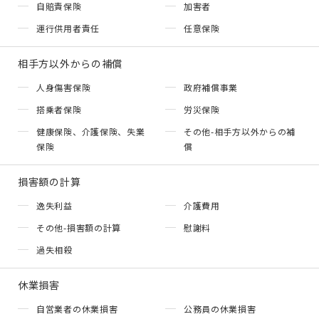
自賠責保険
加害者
運行供用者責任
任意保険
相手方以外からの補償
人身傷害保険
政府補償事業
搭乗者保険
労災保険
健康保険、介護保険、失業
その他-相手方以外からの補
保険
償
損害額の計算
逸失利益
介護費用
その他-損害額の計算
慰謝料
過失相殺
休業損害
自営業者の休業損害
公務員の休業損害