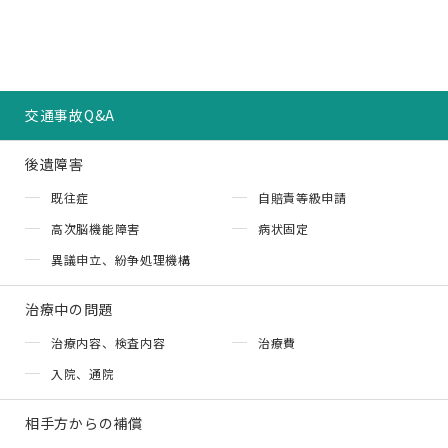
交通事故Q&A
後遺障害
既往症
自賠責等級申請
高次脳機能障害
病状固定
異議申立、紛争処理機構
治療中の問題
治療内容、検査内容
治療費
入院、通院
相手方からの補償