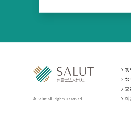
初
な
交
料
© Salut All Rights Reserved.