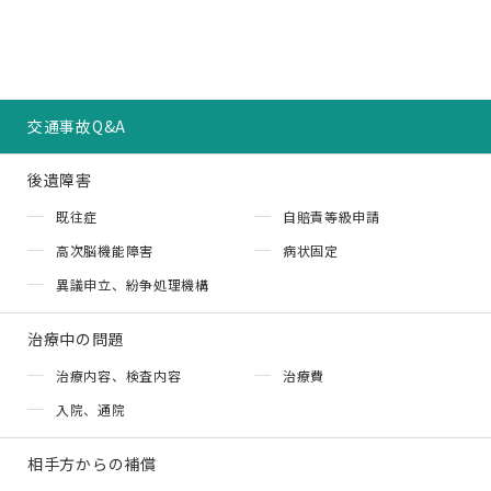
交通事故Q&A
後遺障害
既往症
自賠責等級申請
高次脳機能障害
病状固定
異議申立、紛争処理機構
治療中の問題
治療内容、検査内容
治療費
入院、通院
相手方からの補償