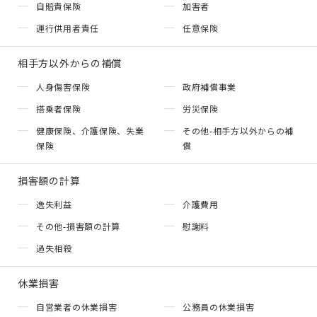
自賠責保険
加害者
運行供用者責任
任意保険
相手方以外からの補償
人身傷害保険
政府補償事業
搭乗者保険
労災保険
健康保険、介護保険、失業
その他-相手方以外からの補
保険
償
損害額の計算
逸失利益
介護費用
その他-損害額の計算
慰謝料
過失相殺
休業損害
自営業者の休業損害
公務員の休業損害