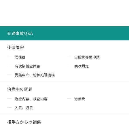
交通事故Q&A
後遺障害
既往症
自賠責等級申請
高次脳機能障害
病状固定
異議申立、紛争処理機構
治療中の問題
治療内容、検査内容
治療費
入院、通院
相手方からの補償