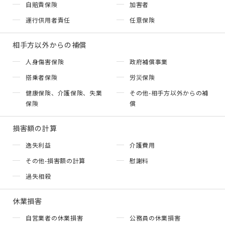
自賠責保険
加害者
運行供用者責任
任意保険
相手方以外からの補償
人身傷害保険
政府補償事業
搭乗者保険
労災保険
健康保険、介護保険、失業
その他-相手方以外からの補
保険
償
損害額の計算
逸失利益
介護費用
その他-損害額の計算
慰謝料
過失相殺
休業損害
自営業者の休業損害
公務員の休業損害