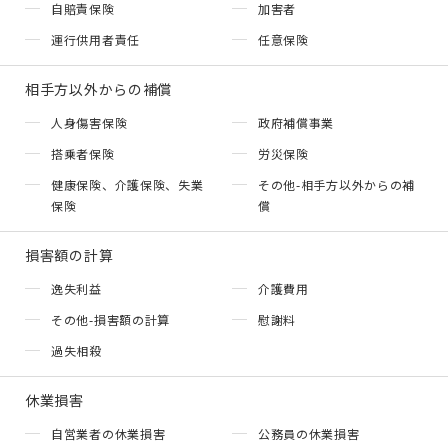
自賠責保険
加害者
運行供用者責任
任意保険
相手方以外からの補償
人身傷害保険
政府補償事業
搭乗者保険
労災保険
健康保険、介護保険、失業
その他-相手方以外からの補
保険
償
損害額の計算
逸失利益
介護費用
その他-損害額の計算
慰謝料
過失相殺
休業損害
自営業者の休業損害
公務員の休業損害