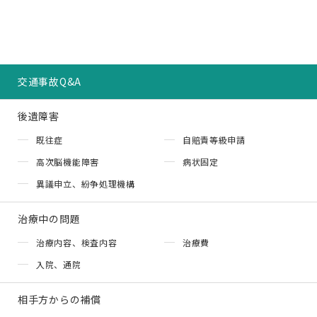
交通事故Q&A
後遺障害
既往症
自賠責等級申請
高次脳機能障害
病状固定
異議申立、紛争処理機構
治療中の問題
治療内容、検査内容
治療費
入院、通院
相手方からの補償