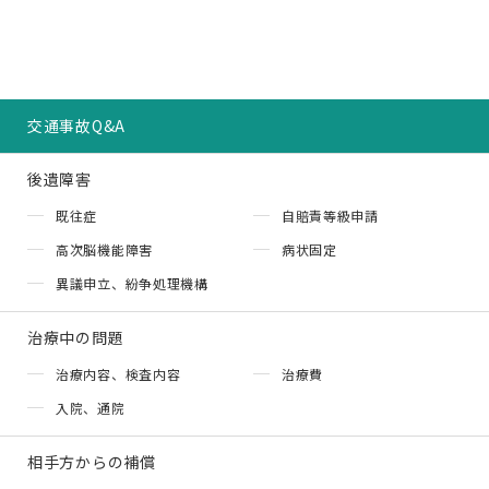
交通事故Q&A
後遺障害
既往症
自賠責等級申請
高次脳機能障害
病状固定
異議申立、紛争処理機構
治療中の問題
治療内容、検査内容
治療費
入院、通院
相手方からの補償