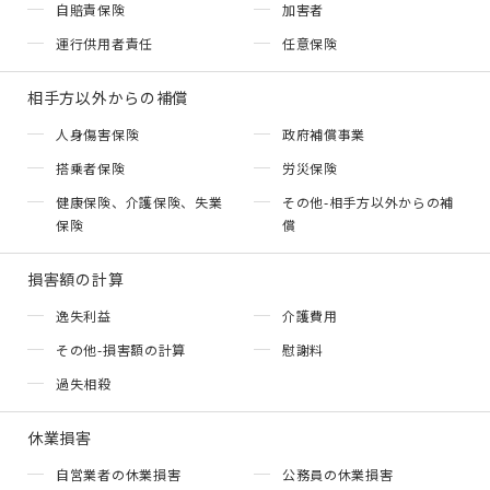
自賠責保険
加害者
運行供用者責任
任意保険
相手方以外からの補償
人身傷害保険
政府補償事業
搭乗者保険
労災保険
健康保険、介護保険、失業
その他-相手方以外からの補
保険
償
損害額の計算
逸失利益
介護費用
その他-損害額の計算
慰謝料
過失相殺
休業損害
自営業者の休業損害
公務員の休業損害