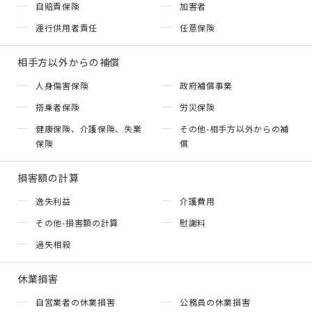
自賠責保険
加害者
運行供用者責任
任意保険
相手方以外からの補償
人身傷害保険
政府補償事業
搭乗者保険
労災保険
健康保険、介護保険、失業
その他-相手方以外からの補
保険
償
損害額の計算
逸失利益
介護費用
その他-損害額の計算
慰謝料
過失相殺
休業損害
自営業者の休業損害
公務員の休業損害