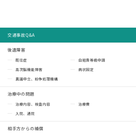
交通事故Q&A
後遺障害
既往症
自賠責等級申請
高次脳機能障害
病状固定
異議申立、紛争処理機構
治療中の問題
治療内容、検査内容
治療費
入院、通院
相手方からの補償