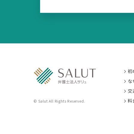
初
な
交
料
© Salut All Rights Reserved.