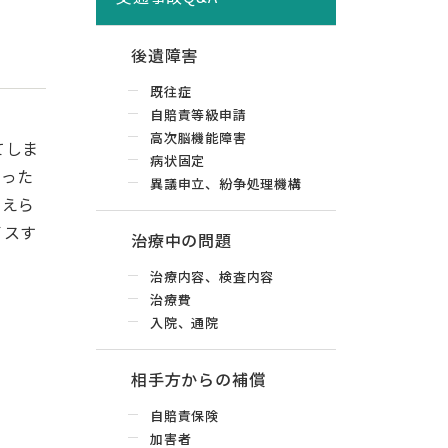
後遺障害
既往症
自賠責等級申請
高次脳機能障害
てしま
病状固定
まった
異議申立、紛争処理機構
考えら
イスす
治療中の問題
治療内容、検査内容
治療費
入院、通院
相手方からの補償
自賠責保険
加害者