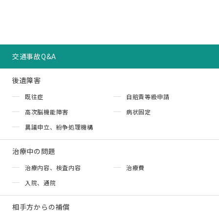
交通事故Q&A
後遺障害
既往症
自賠責等級申請
高次脳機能障害
病状固定
異議申立、紛争処理機構
治療中の問題
治療内容、検査内容
治療費
入院、通院
相手方からの補償