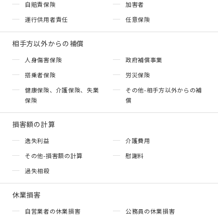
自賠責保険
加害者
運行供用者責任
任意保険
相手方以外からの補償
人身傷害保険
政府補償事業
搭乗者保険
労災保険
健康保険、介護保険、失業
その他-相手方以外からの補
保険
償
損害額の計算
逸失利益
介護費用
その他-損害額の計算
慰謝料
過失相殺
休業損害
自営業者の休業損害
公務員の休業損害