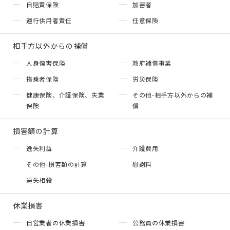
自賠責保険
加害者
運行供用者責任
任意保険
相手方以外からの補償
人身傷害保険
政府補償事業
搭乗者保険
労災保険
健康保険、介護保険、失業
その他-相手方以外からの補
保険
償
損害額の計算
逸失利益
介護費用
その他-損害額の計算
慰謝料
過失相殺
休業損害
自営業者の休業損害
公務員の休業損害