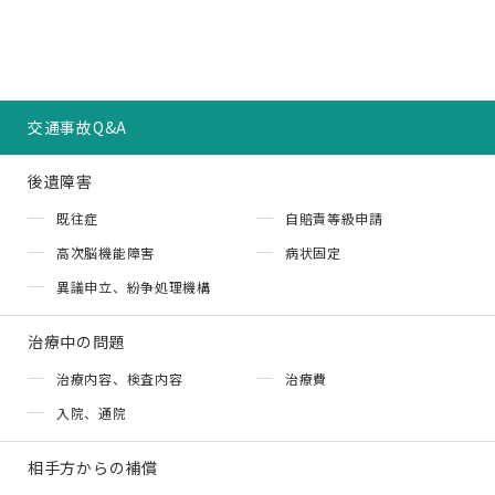
交通事故Q&A
後遺障害
既往症
自賠責等級申請
高次脳機能障害
病状固定
異議申立、紛争処理機構
治療中の問題
治療内容、検査内容
治療費
入院、通院
相手方からの補償