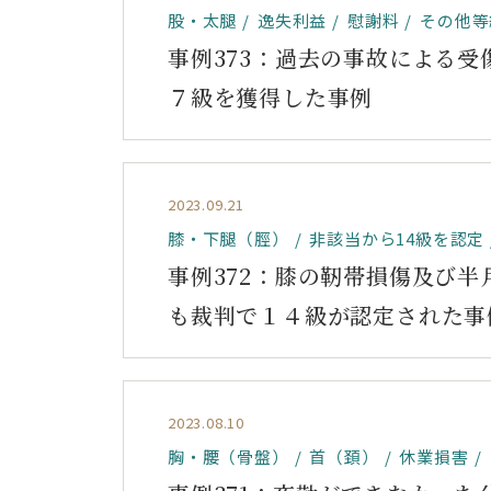
股・太腿
逸失利益
慰謝料
その他等
事例373：過去の事故による
７級を獲得した事例
2023.09.21
膝・下腿（脛）
非該当から14級を認定
事例372：膝の靭帯損傷及び
も裁判で１４級が認定された事
2023.08.10
胸・腰（骨盤）
首（頚）
休業損害