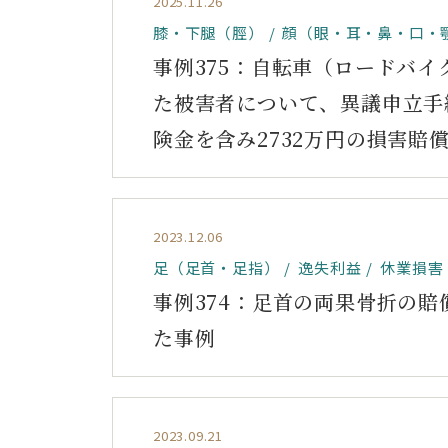
2025.11.26
膝・下腿（脛）
顔（眼・耳・鼻・口・
事例375：自転車（ロードバ
た被害者について、異議申立手
険金を含み2732万円の損害賠
2023.12.06
足（足首・足指）
逸失利益
休業損害
事例374：足首の両果骨折の賠
た事例
2023.09.21