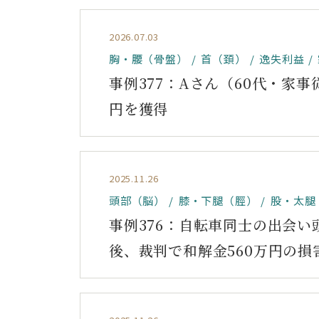
2026.07.03
胸・腰（骨盤）
首（頚）
逸失利益
事例377：Aさん（60代・家事
円を獲得
2025.11.26
頭部（脳）
膝・下腿（脛）
股・太腿
事例376：自転車同士の出会い
後、裁判で和解金560万円の損