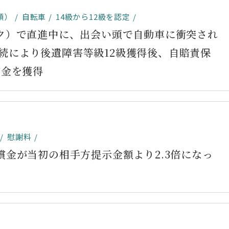
顎）
自転車
14級から12級を認定
イク）で直進中に、出会い頭で自動車に衝突され
続により後遺障害等級12級獲得後、自賠責保
償金を獲得
慰謝料
償金が当初の相手方提示金額より2.3倍になっ