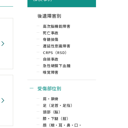
後遺障害別
高次脳機能障害
死亡事故
脊髄損傷
遷延性意識障害
CRPS（RSD）
自損事故
急性硬膜下血腫
嗅覚障害
受傷部位別
肩・鎖骨
足（足首・足指）
頭部（脳）
膝・下腿（脛）
顔（眼・耳・鼻・口・