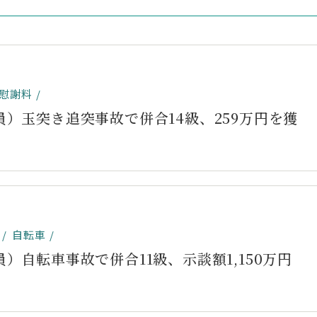
慰謝料
員）玉突き追突事故で併合14級、259万円を獲
自転車
員）自転車事故で併合11級、示談額1,150万円