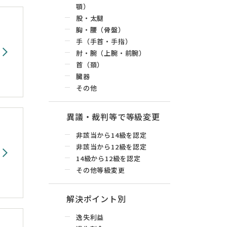
顎）
股・太腿
胸・腰（骨盤）
手（手首・手指）
肘・腕（上腕・前腕）
首（頚）
臓器
その他
異議・裁判等で等級変更
非該当から14級を認定
非該当から12級を認定
14級から12級を認定
その他等級変更
解決ポイント別
逸失利益