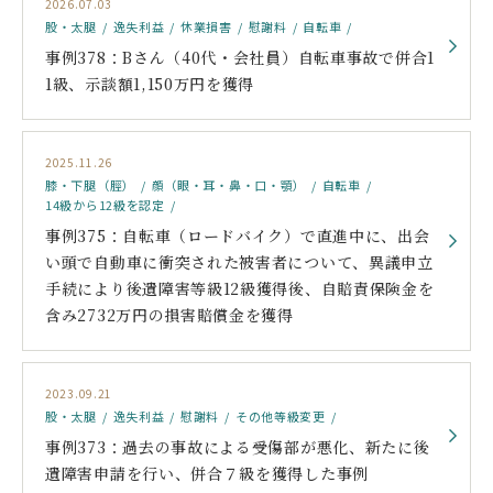
2026.07.03
股・太腿
逸失利益
休業損害
慰謝料
自転車
事例378：Bさん（40代・会社員）自転車事故で併合1
1級、示談額1,150万円を獲得
2025.11.26
膝・下腿（脛）
顔（眼・耳・鼻・口・顎）
自転車
14級から12級を認定
事例375：自転車（ロードバイク）で直進中に、出会
い頭で自動車に衝突された被害者について、異議申立
手続により後遺障害等級12級獲得後、自賠責保険金を
含み2732万円の損害賠償金を獲得
2023.09.21
股・太腿
逸失利益
慰謝料
その他等級変更
事例373：過去の事故による受傷部が悪化、新たに後
遺障害申請を行い、併合７級を獲得した事例