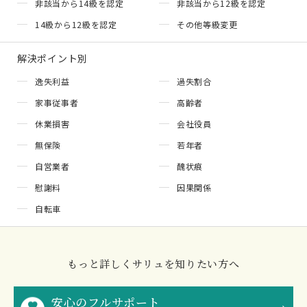
非該当から14級を認定
非該当から12級を認定
14級から12級を認定
その他等級変更
解決ポイント別
逸失利益
過失割合
家事従事者
高齢者
休業損害
会社役員
無保険
若年者
自営業者
醜状痕
慰謝料
因果関係
自転車
もっと詳しくサリュを知りたい方へ
安心のフルサポート