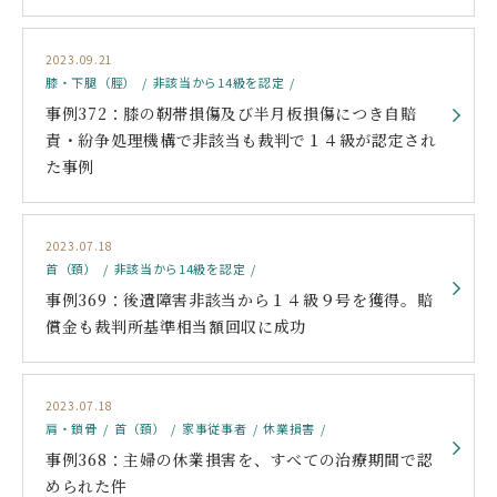
2023.09.21
膝・下腿（脛）
非該当から14級を認定
事例372：膝の靭帯損傷及び半月板損傷につき自賠
責・紛争処理機構で非該当も裁判で１４級が認定され
た事例
2023.07.18
首（頚）
非該当から14級を認定
事例369：後遺障害非該当から１４級９号を獲得。賠
償金も裁判所基準相当額回収に成功
2023.07.18
肩・鎖骨
首（頚）
家事従事者
休業損害
事例368：主婦の休業損害を、すべての治療期間で認
められた件