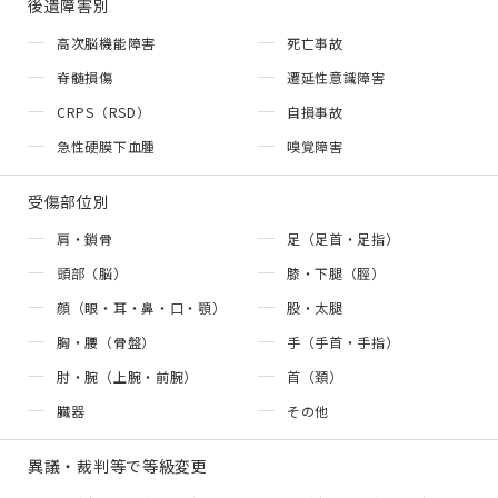
後遺障害別
高次脳機能障害
死亡事故
脊髄損傷
遷延性意識障害
CRPS（RSD）
自損事故
急性硬膜下血腫
嗅覚障害
受傷部位別
肩・鎖骨
足（足首・足指）
頭部（脳）
膝・下腿（脛）
顔（眼・耳・鼻・口・顎）
股・太腿
胸・腰（骨盤）
手（手首・手指）
肘・腕（上腕・前腕）
首（頚）
臓器
その他
異議・裁判等で等級変更