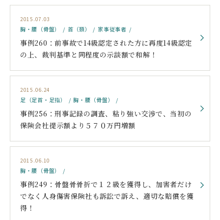
2015.07.03
胸・腰（骨盤）
首（頚）
家事従事者
事例260：前事故で14級認定された方に再度14級認定
の上、裁判基準と同程度の示談額で和解！
2015.06.24
足（足首・足指）
胸・腰（骨盤）
事例256：刑事記録の調査、粘り強い交渉で、当初の
保険会社提示額より５７０万円増額
2015.06.10
胸・腰（骨盤）
事例249：骨盤骨骨折で１２級を獲得し、加害者だけ
でなく人身傷害保険社も訴訟で訴え、適切な賠償を獲
得！