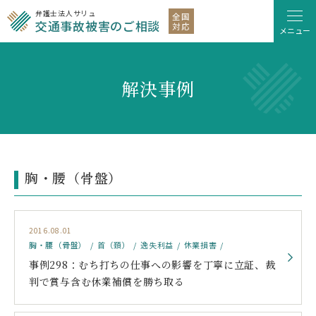
弁護士法人サリュ
全国
交通事故被害のご相談
対応
メニュー
解決事例
胸・腰（骨盤）
2016.08.01
胸・腰（骨盤）
首（頚）
逸失利益
休業損害
事例298：むち打ちの仕事への影響を丁寧に立証、裁
判で賞与含む休業補償を勝ち取る