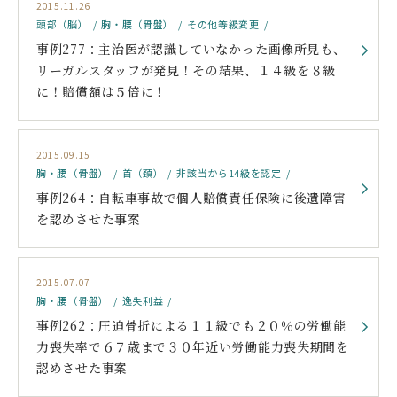
2015.11.26
頭部（脳）
胸・腰（骨盤）
その他等級変更
事例277：主治医が認識していなかった画像所見も、
リーガルスタッフが発見！その結果、１４級を８級
に！賠償額は５倍に！
2015.09.15
胸・腰（骨盤）
首（頚）
非該当から14級を認定
事例264：自転車事故で個人賠償責任保険に後遺障害
を認めさせた事案
2015.07.07
胸・腰（骨盤）
逸失利益
事例262：圧迫骨折による１１級でも２０％の労働能
力喪失率で６７歳まで３０年近い労働能力喪失期間を
認めさせた事案