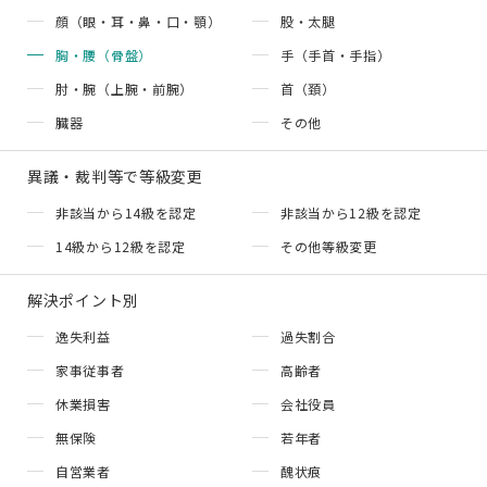
顔（眼・耳・鼻・口・顎）
股・太腿
胸・腰（骨盤）
手（手首・手指）
肘・腕（上腕・前腕）
首（頚）
臓器
その他
異議・裁判等で等級変更
非該当から14級を認定
非該当から12級を認定
14級から12級を認定
その他等級変更
解決ポイント別
逸失利益
過失割合
家事従事者
高齢者
休業損害
会社役員
無保険
若年者
自営業者
醜状痕