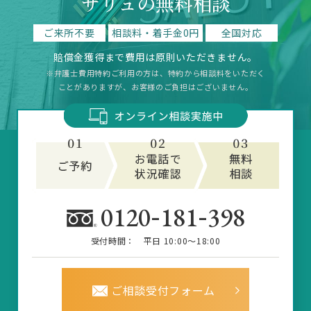
サリュの無料相談
ご来所不要
相談料・着手金0円
全国対応
賠償金獲得まで費用は原則いただきません。
※弁護士費用特約ご利用の方は、特約から相談料をいただく
ことがありますが、お客様のご負担はございません。
-
-
0120
181
398
受付時間：
平日 10:00～18:00
ご相談受付フォーム