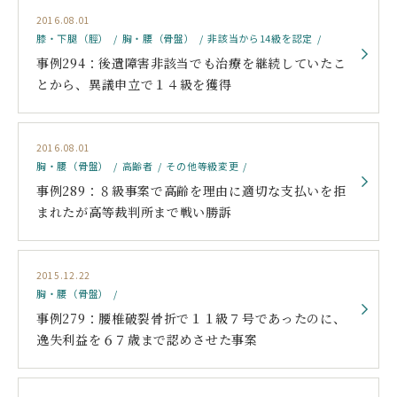
2016.08.01
膝・下腿（脛）
胸・腰（骨盤）
非該当から14級を認定
事例294：後遺障害非該当でも治療を継続していたこ
とから、異議申立で１４級を獲得
2016.08.01
胸・腰（骨盤）
高齢者
その他等級変更
事例289：８級事案で高齢を理由に適切な支払いを拒
まれたが高等裁判所まで戦い勝訴
2015.12.22
胸・腰（骨盤）
事例279：腰椎破裂骨折で１１級７号であったのに、
逸失利益を６７歳まで認めさせた事案