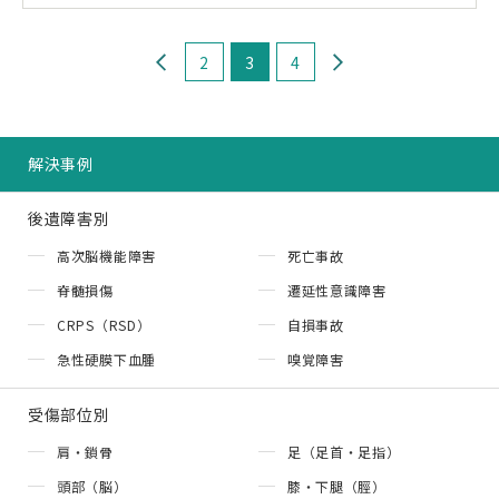
‹
›
2
3
4
解決事例
後遺障害別
高次脳機能障害
死亡事故
脊髄損傷
遷延性意識障害
CRPS（RSD）
自損事故
急性硬膜下血腫
嗅覚障害
受傷部位別
肩・鎖骨
足（足首・足指）
頭部（脳）
膝・下腿（脛）