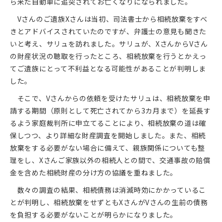
ら来た自動車に追突されてお亡くなりになられました。
Vさんのご遺族Xさんは当初、司法書士から相続放棄をすべ
きとアドバイスされていたのですが、弁護士の意見も聞きた
いと考え、サリュを訪れました。サリュが、XさんからVさん
の財産状況の聴取を行ったところ、相続放棄を行うとかえっ
てご遺族にとって不利益となる可能性があることが判明しま
した。
そこで、Vさんからの依頼を受けたサリュは、相続放棄を申
請する期間（原則として死亡されてから3カ月まで）を延長す
るよう家庭裁判所に申立てることにより、相続放棄の道は確
保しつつ、より詳細な財産調査を開始しました。また、相続
放棄をする必要がない場合に備えて、親族関係についても整
理をし、Xさんご家族以外の相続人との間で、交通事故の賠償
金を含めた相続財産の分け方の協議を重ねました。
数々の調査の結果、相続債務は消滅時効にかかっているこ
とが判明し、相続放棄をせずともXさんがVさんの生前の債務
を負担する必要がないことが明らかになりました。