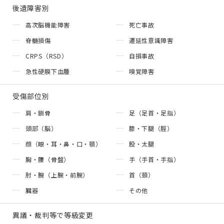
後遺障害別
高次脳機能障害
死亡事故
脊髄損傷
遷延性意識障害
CRPS（RSD）
自損事故
急性硬膜下血腫
嗅覚障害
受傷部位別
肩・鎖骨
足（足首・足指）
頭部（脳）
膝・下腿（脛）
顔（眼・耳・鼻・口・顎）
股・太腿
胸・腰（骨盤）
手（手首・手指）
肘・腕（上腕・前腕）
首（頚）
臓器
その他
異議・裁判等で等級変更