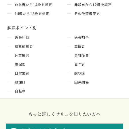
非該当から14級を認定
非該当から12級を認定
14級から12級を認定
その他等級変更
解決ポイント別
逸失利益
過失割合
家事従事者
高齢者
休業損害
会社役員
無保険
若年者
自営業者
醜状痕
慰謝料
因果関係
自転車
もっと詳しくサリュを知りたい方へ