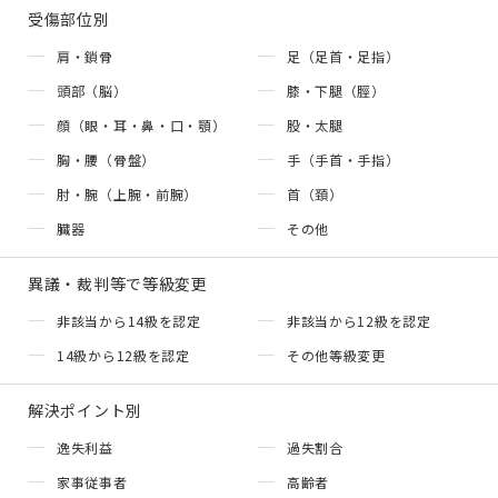
受傷部位別
肩・鎖骨
足（足首・足指）
頭部（脳）
膝・下腿（脛）
顔（眼・耳・鼻・口・顎）
股・太腿
胸・腰（骨盤）
手（手首・手指）
肘・腕（上腕・前腕）
首（頚）
臓器
その他
異議・裁判等で等級変更
非該当から14級を認定
非該当から12級を認定
14級から12級を認定
その他等級変更
解決ポイント別
逸失利益
過失割合
家事従事者
高齢者