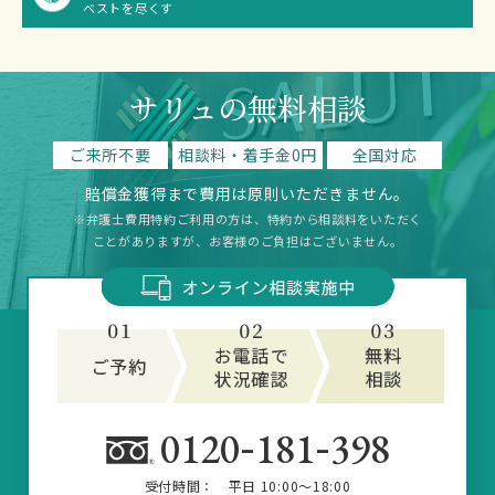
ベストを尽くす
サリュの無料相談
ご来所不要
相談料・着手金0円
全国対応
賠償金獲得まで費用は原則いただきません。
※弁護士費用特約ご利用の方は、特約から相談料をいただく
ことがありますが、お客様のご負担はございません。
-
-
0120
181
398
受付時間：
平日 10:00～18:00