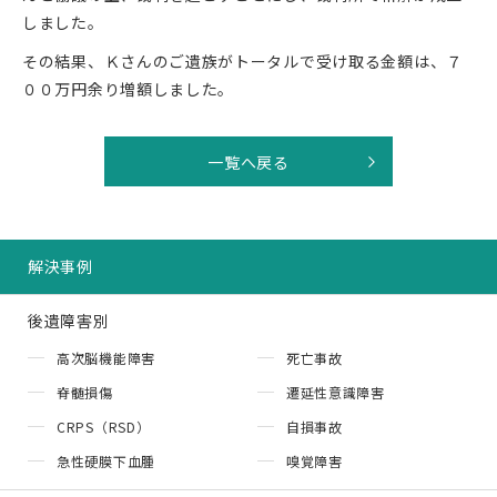
しました。
その結果、Ｋさんのご遺族がトータルで受け取る金額は、７
００万円余り増額しました。
一覧へ戻る
解決事例
後遺障害別
高次脳機能障害
死亡事故
脊髄損傷
遷延性意識障害
CRPS（RSD）
自損事故
急性硬膜下血腫
嗅覚障害