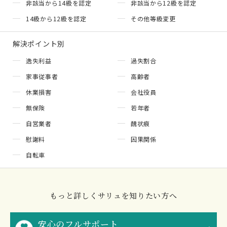
非該当から14級を認定
非該当から12級を認定
14級から12級を認定
その他等級変更
解決ポイント別
逸失利益
過失割合
家事従事者
高齢者
休業損害
会社役員
無保険
若年者
自営業者
醜状痕
慰謝料
因果関係
自転車
もっと詳しくサリュを知りたい方へ
安心のフルサポート