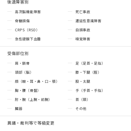
後遺障害別
高次脳機能障害
死亡事故
脊髄損傷
遷延性意識障害
CRPS（RSD）
自損事故
急性硬膜下血腫
嗅覚障害
受傷部位別
肩・鎖骨
足（足首・足指）
頭部（脳）
膝・下腿（脛）
顔（眼・耳・鼻・口・顎）
股・太腿
胸・腰（骨盤）
手（手首・手指）
肘・腕（上腕・前腕）
首（頚）
臓器
その他
異議・裁判等で等級変更