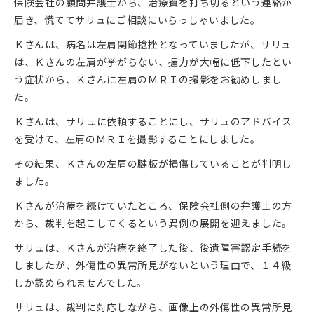
保険会社の顧問弁護士から、治療費を打ち切るという連絡が
届き、慌ててサリュにご相談にいらっしゃいました。
Ｋさんは、病名は左肩関節捻挫となっていましたが、サリュ
は、Ｋさんの左肩が挙がらない、握力が大幅に低下したとい
う症状から、Ｋさんに左肩のＭＲＩの撮影をお勧めしまし
た。
Ｋさんは、サリュに依頼することにし、サリュのアドバイス
を受けて、左肩のＭＲＩを撮影することにしました。
その結果、Ｋさんの左肩の腱板が損傷していることが判明し
ました。
Ｋさんが治療を続けていたところ、保険会社側の弁護士の方
から、裁判を起こしてくるという異例の展開を迎えました。
サリュは、Ｋさんが治療を終了した後、後遺障害認定手続を
しましたが、外傷性の異常所見がないという理由で、１４級
しか認められませんでした。
サリュは、裁判に対応しながら、画像上の外傷性の異常所見