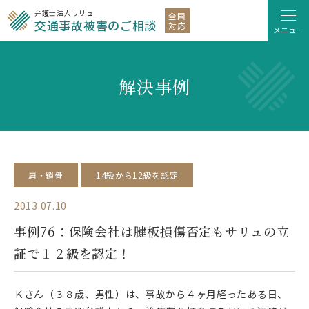
弁護士法人サリュ
全国
交通事故被害のご相談
対応
メニュー
解決事例
肩・鎖骨
14級から12級を認定
2013.07.10
事例76：保険会社は腱板損傷否定もサリュの立
証で１２級を認定！
Ｋさん（３８歳、男性）は、事故から４ヶ月経ったある日、