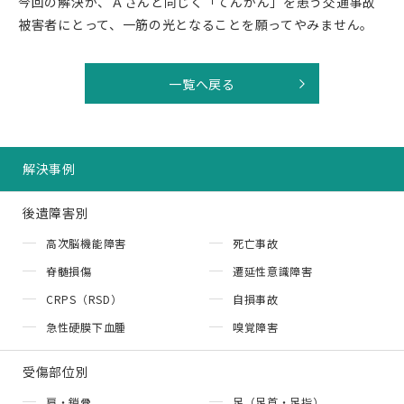
今回の解決が、Ａさんと同じく「てんかん」を患う交通事故
被害者にとって、一筋の光となることを願ってやみません。
一覧へ戻る
解決事例
後遺障害別
高次脳機能障害
死亡事故
脊髄損傷
遷延性意識障害
CRPS（RSD）
自損事故
急性硬膜下血腫
嗅覚障害
受傷部位別
肩・鎖骨
足（足首・足指）