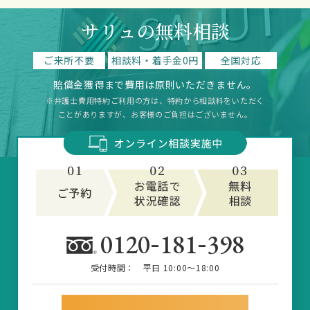
サリュの無料相談
ご来所不要
相談料・着手金0円
全国対応
賠償金獲得まで費用は原則いただきません。
※弁護士費用特約ご利用の方は、特約から相談料をいただく
ことがありますが、お客様のご負担はございません。
-
-
0120
181
398
受付時間：
平日 10:00～18:00