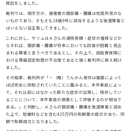
提起をしました。
裁判では、相手方が、被害者の頚部痛・腰痛は他覚所見のな
いものであり、そもそも14級9号に該当するような後遺障害と
はいえない旨主張してきました。
これに対し、サリュはＡさんの通院実績・症状の推移などか
らすれば、頚部痛・腰痛が将来においても回復が困難と見込
まれる障害と言うべきであるとし、その上で、自賠責保険に
おける等級認定制度が不合理であると強く裁判所に訴え続け
ました。
その結果、裁判所が「－（略）てんかん発作は服薬によって
ほぼ完全に抑制されていたことに鑑みると、本件事故によっ
て、それ以前にはなかった新たな症状が出現し、残存してい
ることについて、本件事故の損害として評価するのが相当で
ある。」と判断し、Ａさんの頚部痛・腰痛を後遺障害と認め
た上で、慰謝料などを含む425万円の和解案の提示があり、同
額で和解成立となりました。