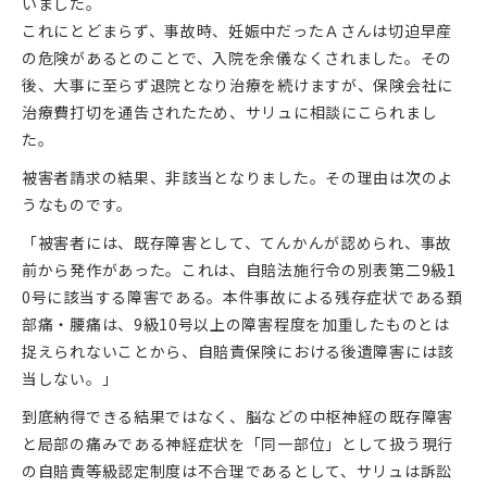
いました。
これにとどまらず、事故時、妊娠中だったＡさんは切迫早産
の危険があるとのことで、入院を余儀なくされました。その
後、大事に至らず退院となり治療を続けますが、保険会社に
治療費打切を通告されたため、サリュに相談にこられまし
た。
被害者請求の結果、非該当となりました。その理由は次のよ
うなものです。
「被害者には、既存障害として、てんかんが認められ、事故
前から発作があった。これは、自賠法施行令の別表第二9級1
0号に該当する障害である。本件事故による残存症状である頚
部痛・腰痛は、9級10号以上の障害程度を加重したものとは
捉えられないことから、自賠責保険における後遺障害には該
当しない。」
到底納得できる結果ではなく、脳などの中枢神経の既存障害
と局部の痛みである神経症状を「同一部位」として扱う現行
の自賠責等級認定制度は不合理であるとして、サリュは訴訟