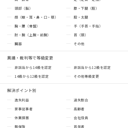
頭部（脳）
膝・下腿（脛）
顔（眼・耳・鼻・口・顎）
股・太腿
胸・腰（骨盤）
手（手首・手指）
肘・腕（上腕・前腕）
首（頚）
臓器
その他
異議・裁判等で等級変更
非該当から14級を認定
非該当から12級を認定
14級から12級を認定
その他等級変更
解決ポイント別
逸失利益
過失割合
家事従事者
高齢者
休業損害
会社役員
無保険
若年者