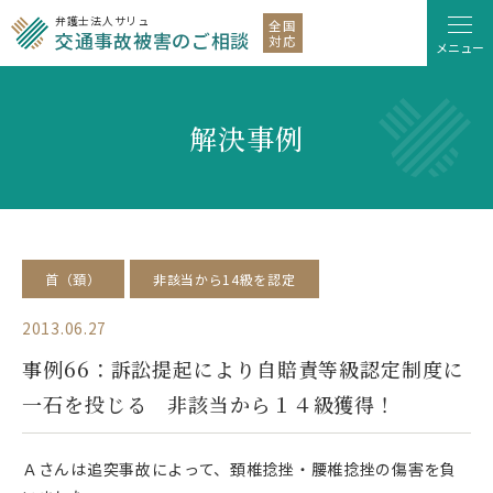
弁護士法人サリュ
全国
交通事故被害のご相談
対応
メニュー
解決事例
首（頚）
非該当から14級を認定
2013.06.27
事例66：訴訟提起により自賠責等級認定制度に
一石を投じる 非該当から１４級獲得！
Ａさんは追突事故によって、頚椎捻挫・腰椎捻挫の傷害を負