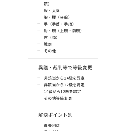
顎）
股・太腿
胸・腰（骨盤）
手（手首・手指）
肘・腕（上腕・前腕）
首（頚）
臓器
その他
異議・裁判等で等級変更
非該当から14級を認定
非該当から12級を認定
14級から12級を認定
その他等級変更
解決ポイント別
逸失利益