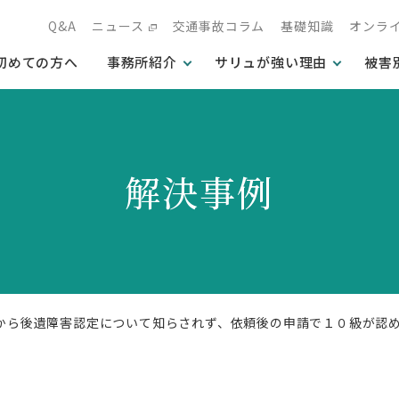
Q&A
ニュース
交通事故コラム
基礎知識
オンラ
初めての方へ
事務所紹介
サリュが強い理由
被害
解決事例
社から後遺障害認定について知らされず、依頼後の申請で１０級が認