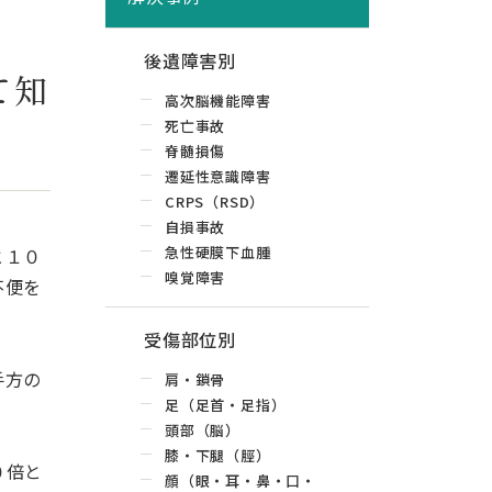
後遺障害別
て知
高次脳機能障害
死亡事故
脊髄損傷
遷延性意識障害
CRPS（RSD）
自損事故
急性硬膜下血腫
と１０
嗅覚障害
不便を
受傷部位別
手方の
肩・鎖骨
足（足首・足指）
頭部（脳）
膝・下腿（脛）
０倍と
顔（眼・耳・鼻・口・