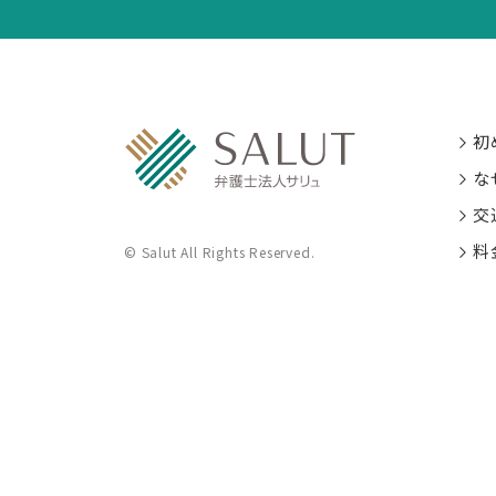
初
な
交
料
© Salut All Rights Reserved.