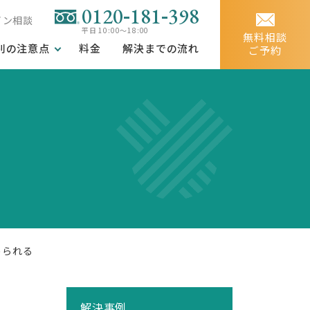
-
-
0120
181
398
イン相談
平日 10:00～18:00
無料相談
別の注意点
料金
解決までの流れ
ご予約
められる
解決事例