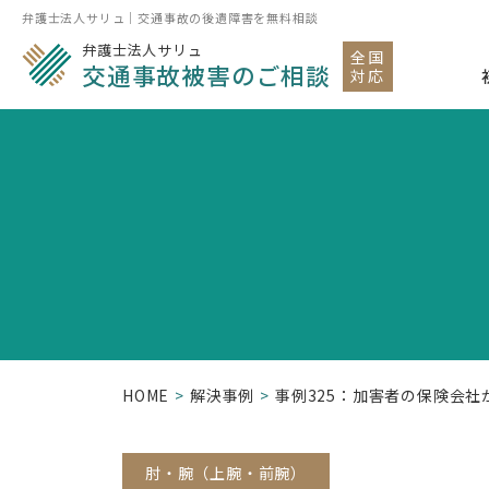
弁護士法人サリュ｜交通事故の後遺障害を無料相談
弁護士法人サリュ
全国
交通事故被害のご相談
対応
HOME
解決事例
事例325：加害者の保険会
肘・腕（上腕・前腕）