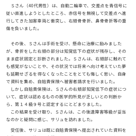
Ｓさん（40代男性）は、自動二輪車で、交差点を青信号に
従い直進しようとしたところ、赤信号を無視して交差点へ進
行してきた加害車両と衝突し、右頬骨骨折、鼻骨骨折等の重
傷を負いました。
その後、Ｓさんは手術を受け、懸命に治療に励みました
が、骨折をした右頬の部分は知覚低下の症状が残存し、その
まま症状固定と診断されました。Ｓさんは、右頬部に触れて
も感覚がないことや、その状況では将来へ向け考えていた夢
も延期せざるを得なくなったことをとても悔しく思い、自身
で資料を集め、自賠責保険へ被害者請求を行いました。
しかし自賠責保険は、Ｓさんの右頬部知覚低下の症状につ
いて、症状は認めるものの医学的所見が乏しいとの判断か
ら、第１４級９号と認定するにとどまりました。
この結果を受け取り、Ｓさんは、この後遺障害等級が妥当
なのかと疑問に感じ、サリュを訪れました。
受任後、サリュは既に自賠責保険へ提出されていた資料を