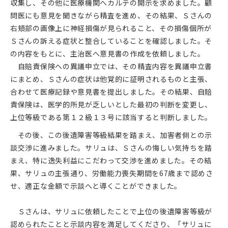
収集し、その他に医療機関へカルテの開示を求めました。顧
問医にも意見を聞きながら精査を進め、その結果、Ｓさんの
右頬部の画像上に神経損傷が見られること、その損傷個所が
Ｓさんの訴える症状と整合していることを確認しました。そ
の内容をもとに、主治医へ意見書の作成を依頼しました。
自賠責保険への異議申立では、その精査内容を異議申立書
にまとめ、Ｓさんの症状は他覚的に証明されるものと主張、
合わせて医療記録や意見書を提出しました。その結果、自賠
責保険は、医学的所見が乏しいとした最初の判断を変更し、
上位等級である第１２級１３号に該当すると判断しました。
その後、この後遺障害等級結果を踏まえ、加害者側との示
談交渉に進みました。サリュは、Ｓさんの悔しい気持ちを踏
まえ、特に逸失利益にこだわって交渉を進めました。その結
果、サリュの主張通り、労働能力喪失期間を67歳まで認めさ
せ、適正な金額で示談へと導くことができました。
Ｓさんは、サリュに依頼したことで上位の後遺障害等級が
認められたことと示談内容を満足してくださり、「サリュに