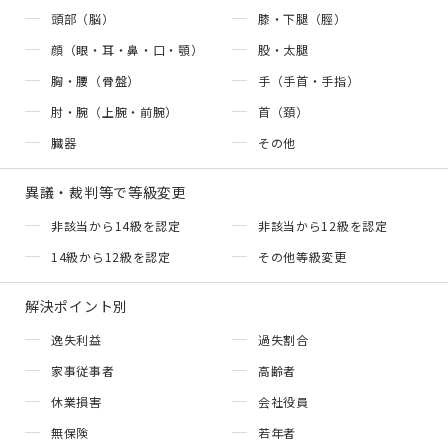
頭部（脳）
膝・下腿（脛）
顔（眼・耳・鼻・口・顎）
股・太腿
胸・腰（骨盤）
手（手首・手指）
肘・腕（上腕・前腕）
首（頚）
臓器
その他
異議・裁判等で等級変更
非該当から14級を認定
非該当から12級を認定
14級から12級を認定
その他等級変更
解決ポイント別
逸失利益
過失割合
家事従事者
高齢者
休業損害
会社役員
無保険
若年者