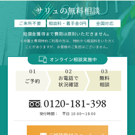
サリュの無料相談
ご来所不要
相談料・着手金0円
全国対応
賠償金獲得まで費用は原則いただきません。
※弁護士費用特約ご利用の方は、特約から相談料をいただく
ことがありますが、お客様のご負担はございません。
-
-
0120
181
398
受付時間：
平日 10:00～18:00