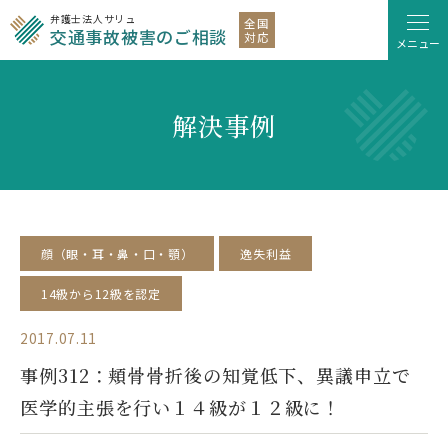
弁護士法人サリュ
全国
交通事故被害のご相談
対応
メニュー
解決事例
顔（眼・耳・鼻・口・顎）
逸失利益
14級から12級を認定
2017.07.11
事例312：頬骨骨折後の知覚低下、異議申立で
医学的主張を行い１４級が１２級に！