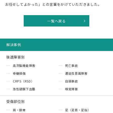
お任せしてよかった」との言葉をかけていただきました。
一覧へ戻る
解決事例
後遺障害別
高次脳機能障害
死亡事故
脊髄損傷
遷延性意識障害
CRPS（RSD）
自損事故
急性硬膜下血腫
嗅覚障害
受傷部位別
肩・鎖骨
足（足首・足指）