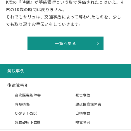
K君の『時間』が等級獲得という形で評価されたとはいえ、K
君の10歳の時間は戻りません。
それでもサリュは、交通事故によって奪われたものを、少し
でも取り戻すお手伝いをしていきます。
一覧へ戻る
解決事例
後遺障害別
高次脳機能障害
死亡事故
脊髄損傷
遷延性意識障害
CRPS（RSD）
自損事故
急性硬膜下血腫
嗅覚障害