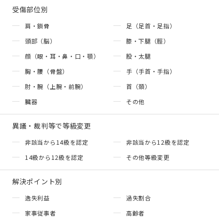
受傷部位別
肩・鎖骨
足（足首・足指）
頭部（脳）
膝・下腿（脛）
顔（眼・耳・鼻・口・顎）
股・太腿
胸・腰（骨盤）
手（手首・手指）
肘・腕（上腕・前腕）
首（頚）
臓器
その他
異議・裁判等で等級変更
非該当から14級を認定
非該当から12級を認定
14級から12級を認定
その他等級変更
解決ポイント別
逸失利益
過失割合
家事従事者
高齢者