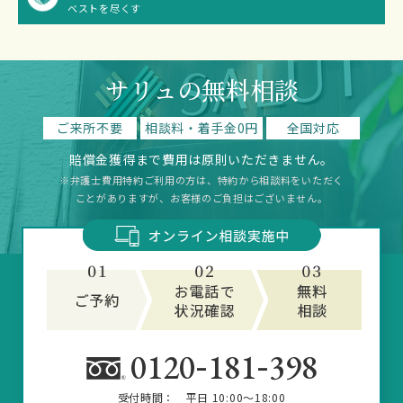
ベストを尽くす
サリュの無料相談
ご来所不要
相談料・着手金0円
全国対応
賠償金獲得まで費用は原則いただきません。
※弁護士費用特約ご利用の方は、特約から相談料をいただく
ことがありますが、お客様のご負担はございません。
-
-
0120
181
398
受付時間：
平日 10:00～18:00