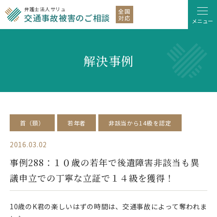
弁護士法人サリュ
全国
交通事故被害のご相談
対応
メニュー
解決事例
首（頚）
若年者
非該当から14級を認定
2016.03.02
事例288：１０歳の若年で後遺障害非該当も異
議申立での丁寧な立証で１４級を獲得！
10歳のK君の楽しいはずの時間は、交通事故によって奪われま