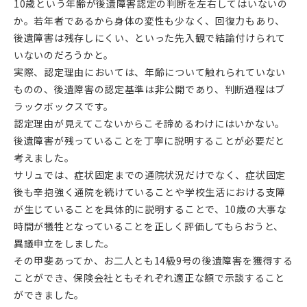
10歳という年齢が後遺障害認定の判断を左右してはいないの
か。若年者であるから身体の変性も少なく、回復力もあり、
後遺障害は残存しにくい、といった先入観で結論付けられて
いないのだろうかと。
実際、認定理由においては、年齢について触れられていない
ものの、後遺障害の認定基準は非公開であり、判断過程はブ
ラックボックスです。
認定理由が見えてこないからこそ諦めるわけにはいかない。
後遺障害が残っていることを丁寧に説明することが必要だと
考えました。
サリュでは、症状固定までの通院状況だけでなく、症状固定
後も辛抱強く通院を続けていることや学校生活における支障
が生じていることを具体的に説明することで、10歳の大事な
時間が犠牲となっていることを正しく評価してもらおうと、
異議申立をしました。
その甲斐あってか、お二人とも14級9号の後遺障害を獲得する
ことができ、保険会社ともそれぞれ適正な額で示談すること
ができました。