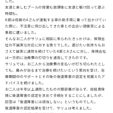
した。
友達と楽しむプールの授業も放課後に友達と駆け回って遊ぶ
時間も。
K君は母親のAさんが運転する車の助手席に乗って出かけてい
た際に、不注意に飛び出してきた車との出合い頭衝突による
事故に遭いました。
そんなお二人がサリュに相談に来られたきっかけは、保険会
社の不誠実な対応に対する憤りでした。遊びたい気持ちもお
さえて誠実に通院を続けていたK君とAさんに対し、保険会社
は一方的に治療費の打切りを通告してきたのです。
サリュでは、お二人から治療費の支払いが打ち切られたとし
ても、痛みが治るまで治療を続けたいという意向を受け、治
療期間中のサポートとその後の後遺障害の認定を見据えたア
ドバイスを続けました。
お二人は半年以上通院したものの頚部痛が治らず、自賠責保
険に後遺障害の認定を求めて手続をすることにしましたが、
回答は「後遺障害には該当しない」というものでした。
後遺障害の認定結果を受けて、サリュは考えました。