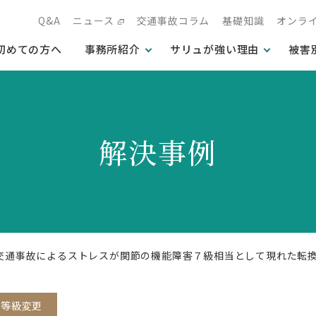
Q&A
ニュース
交通事故コラム
基礎知識
オンラ
初めての方へ
事務所紹介
サリュが強い理由
被害
解決事例
、交通事故によるストレスが関節の機能障害７級相当として現れた転
他等級変更