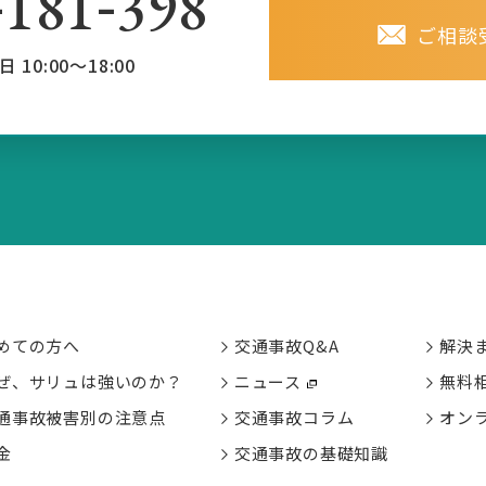
-
-
181
398
ご相談
日 10:00～18:00
めての方へ
交通事故Q&A
解決
ぜ、サリュは強いのか？
ニュース
無料
通事故被害別の
注意点
交通事故コラム
オン
金
交通事故の基礎知識