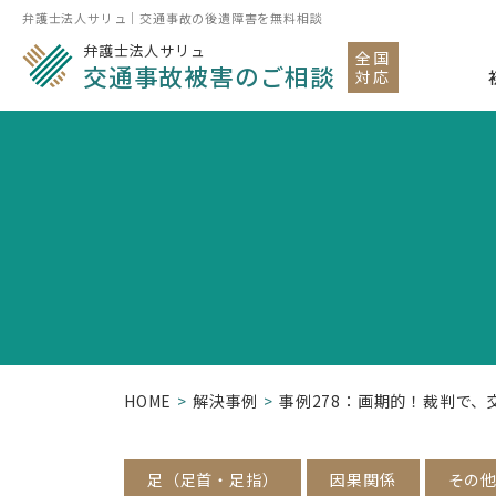
弁護士法人サリュ｜交通事故の後遺障害を無料相談
弁護士法人サリュ
全国
交通事故被害のご相談
対応
HOME
解決事例
事例278：画期的！裁判で
足（足首・足指）
因果関係
その