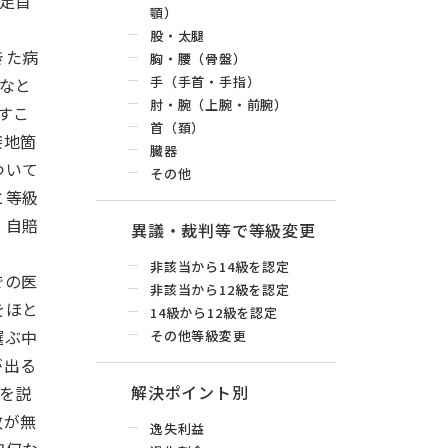
足首
顎）
股・太腿
きた病
胸・腰（骨盤）
手（手首・手指）
なと
肘・腕（上腕・前腕）
すこ
首（頚）
接地箇
臓器
ついて
その他
と等級
、自賠
異議・裁判等で等級変更
非該当から14級を認定
での医
非該当から12級を認定
をほと
14級から12級を認定
選ぶ中
その他等級変更
が出る
解決ポイント別
を説
故が無
逸失利益