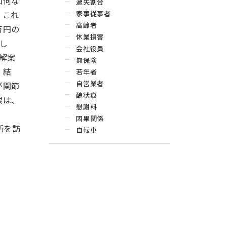
如何な
過失割合
、これ
家事従事者
高齢者
万円の
休業損害
し
会社役員
解案
無保険
、結
若年者
自営業者
が関節
醜状痕
限は、
慰謝料
。
因果関係
所を訪
自転車