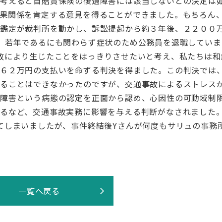
ら考えると自賠責保険の後遺障害には該当しないとの決定は
果関係を肯定する意見を得ることができました。もちろん
の鑑定が裁判所を動かし、訴訟提起から約３年後、２２００
、若年であるにも関わらず症状のため公務員を退職していま
故により生じたことをはっきりさせたいと考え、私たちは和
６６２万円の支払いを命ずる判決を得ました。この判決では
せることはできなかったのですが、交通事故によるストレス
性障害という病態の認定を正面から認め、心因性の可動域制
るなど、交通事故実務に影響を与える判断がなされました
てしまいましたが、事件終結後Yさんが何度もサリュの事務
一覧へ戻る