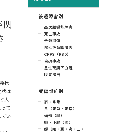
後遺障害別
が関
高次脳機能障害
死亡事故
さ
脊髄損傷
遷延性意識障害
CRPS（RSD）
自損事故
急性硬膜下血腫
嗅覚障害
撲捻
症状は
受傷部位別
と大
肩・鎖骨
よって
足（足首・足指）
れてい
頭部（脳）
膝・下腿（脛）
顔（眼・耳・鼻・口・