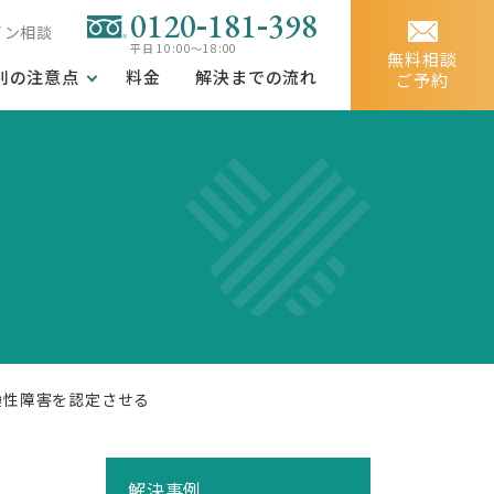
-
-
0120
181
398
イン相談
平日 10:00～18:00
無料相談
別の注意点
料金
解決までの流れ
ご予約
換性障害を認定させる
解決事例