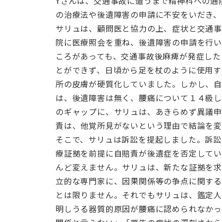
Yさんは、交通事故に遭うまで精神科への通
の治療法や後遺障害の申請に不安をいだき、
サリュは、顧問医と協力の上、症状と交通
院に医療照会を重ね、後遺障害の申請を行い
ころがあっても、交通事故後麻痺が発症した
とができず、日頃から足を杖のように使用す
所の皮膚が硬質化していました。しかし、
は、後遺障害は無く、腰痛について１４級
のギャップに、サリュは、あきらめず異議
責は、他覚所見がないという理由で結論を変
そこで、サリュは訴訟を提起しました。訴訟
療証拠を前提に自賠責が後遺症を否定して
んど変えません。サリュは、新たな証拠を求
立的な専門家に、因果関係等の争点に関する
とは限りません。それでもサリュは、鑑定人
明しうる器質的原因が腰痛に認められなかっ