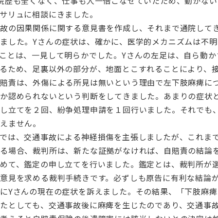
院歴も全くなく、仕事も人一倍こなせていたため、動かない
サリュに相談にきました。
事故の因果関係に関する意見書を作成し、それまで通院して
ました。Yさんの症状は、確かに、医学的メカニズムは不明
ことは、一見して明らかでした。Yさんの左足は、自ら動か
るため、足裏以外の部分が、地面とこすれることにより、
自賠責は、外傷による所見は無いという理由で左下肢麻痺に
しか認められないという判断をしてきました。あまりの症状
申し立てを２回、紛争処理申請を１回行いました。それでも
えません。
では、交通事故による神経損傷を主張しましたが、これま
いる場合、裁判所は、新たな証拠がなければ、自賠責の結論
めて、鑑定の申し立てを行いました。鑑定とは、裁判所が
意見を求める裁判手続きです。必ずしも原告に有利な結論
にYさんの現在の症状を訴えました。その結果、「下肢麻痺
たとしても、交通事故後に麻痺を生じたのであり、交通事