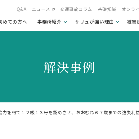
Q&A
ニュース
交通事故コラム
基礎知識
オンラ
初めての方へ
事務所紹介
サリュが強い理由
被害
解決事例
の協力を得て１２級１３号を認めさせ、おおむね６７歳までの逸失利