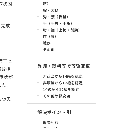
症状固
顎）
股・太腿
胸・腰（骨盤）
手（手首・手指）
の完成
肘・腕（上腕・前腕）
首（頚）
臓器
その他
官工と
異議・裁判等で等級変更
事故後
症状が
非該当から14級を認定
非該当から12級を認定
した。
14級から12級を認定
その他等級変更
力喪失
解決ポイント別
逸失利益