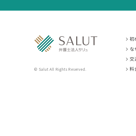
初
な
交
料
© Salut All Rights Reserved.