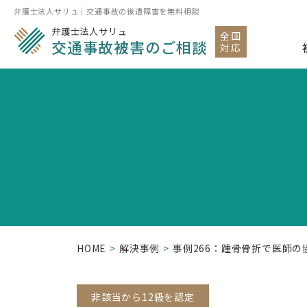
弁護士法人サリュ｜交通事故の後遺障害を無料相談
弁護士法人サリュ
全国
交通事故被害のご相談
対応
HOME
解決事例
事例266：踵骨骨折で医師
非該当から12級を認定