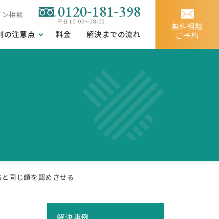
-
-
0120
181
398
イン相談
平日 10:00～18:00
無料相談
別の注意点
料金
解決までの流れ
ご予約
益と同じ額を認めさせる
解決事例