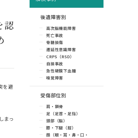
後遺障害別
を認
高次脳機能障害
死亡事故
め
脊髄損傷
遷延性意識障害
CRPS（RSD）
自損事故
急性硬膜下血腫
嗅覚障害
突を避
受傷部位別
肩・鎖骨
足（足首・足指）
しまっ
頭部（脳）
膝・下腿（脛）
顔（眼・耳・鼻・口・