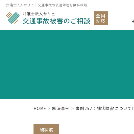
弁護士法人サリュ｜交通事故の後遺障害を無料相談
弁護士法人サリュ
全国
交通事故被害のご相談
対応
HOME
解決事例
事例252：醜状障害につい
醜状痕