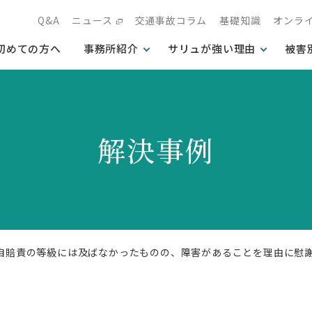
Q&A
ニュース
交通事故コラム
基礎知識
オンラ
初めての方へ
事務所紹介
サリュが強い理由
被害
解決事例
て自賠責の等級には及ばなかったものの、障害があることを理由に慰