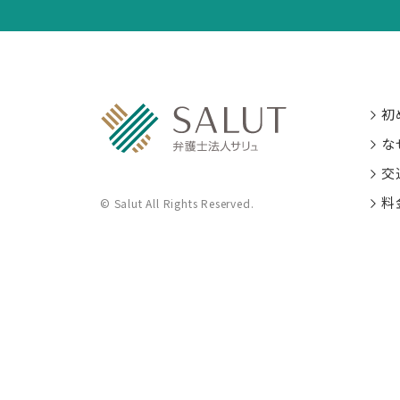
初
な
交
料
© Salut All Rights Reserved.