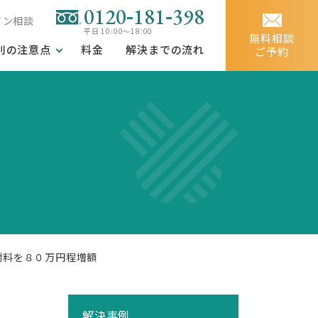
-
-
0120
181
398
イン相談
平日 10:00～18:00
無料相談
別の注意点
料金
解決までの流れ
ご予約
謝料を８０万円程増額
解決事例