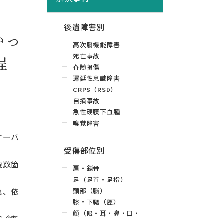
後遺障害別
かっ
高次脳機能障害
死亡事故
程
脊髄損傷
遷延性意識障害
CRPS（RSD）
自損事故
急性硬膜下血腫
嗅覚障害
オーバ
受傷部位別
複数箇
肩・鎖骨
足（足首・足指）
れ、依
頭部（脳）
膝・下腿（脛）
顔（眼・耳・鼻・口・