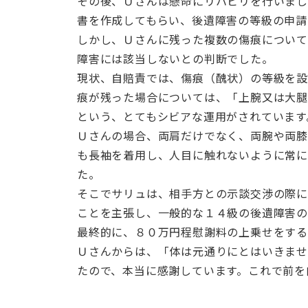
その後、Ｕさんは懸命にリハビリを行いま
書を作成してもらい、後遺障害の等級の申請
しかし、Ｕさんに残った複数の傷痕につい
障害には該当しないとの判断でした。
現状、自賠責では、傷痕（醜状）の等級を
痕が残った場合については、「上腕又は大腿
という、とてもシビアな運用がされています
Ｕさんの場合、両肩だけでなく、両腕や両膝
も長袖を着用し、人目に触れないように常に
た。
そこでサリュは、相手方との示談交渉の際に
ことを主張し、一般的な１４級の後遺障害
最終的に、８０万円程慰謝料の上乗せをす
Ｕさんからは、「体は元通りにとはいきませ
たので、本当に感謝しています。これで前を