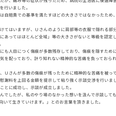
したが、痛み等の症状が残ったため、病院の主治医に後遺障
を行いました。
ては自賠責での基準を満たすほどの大きさではなかったため
設けてはいますが、Ｕさんのように肩部等の衣服で隠れる部
にあってはほとんど全域」等の大きさがないと等級を認定
。
にも人目につく傷痕が多数残存しており、傷痕を隠すため
気を配っており、計り知れない精神的な苦痛を負っておら
、Ｕさんが多数の傷痕が残ったために精神的な苦痛を被っ
の慰謝料を上回る金額を提示して粘り強く示談交渉を行いま
ることに成功し、示談が成立しました。
んでしたが、私のやり場のなかった想いを汲んで示談して
向いて生きていけます。」とのお言葉を頂きました。