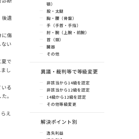
害診断
顎）
股・太腿
、後遺
胸・腰（骨盤）
手（手首・手指）
肘・腕（上腕・前腕）
分に傷
首（頚）
しない
臓器
その他
に夏で
れまし
異議・裁判等で等級変更
非該当から14級を認定
ている
非該当から12級を認定
した。
14級から12級を認定
その他等級変更
もらえ
解決ポイント別
逸失利益