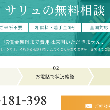
サリュの無料相談
ご来所不要
相談料・着手金0円
全国対応
賠償金獲得まで費用は原則いただきません。
利用の方は、特約から相談料をいただく
ことがありますが、お客様のご
-
-
181
398
ご相談