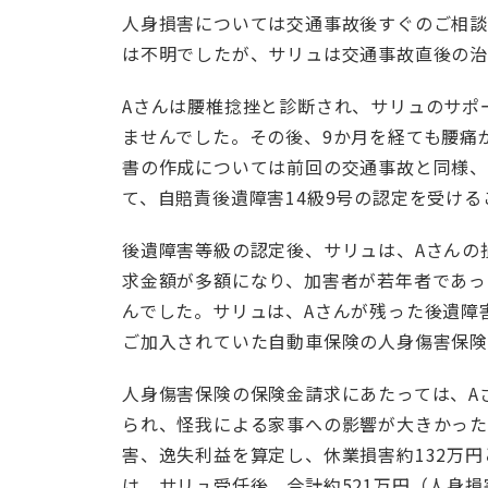
人身損害については交通事故後すぐのご相談
は不明でしたが、サリュは交通事故直後の
Aさんは腰椎捻挫と診断され、サリュのサポ
ませんでした。その後、9か月を経ても腰痛
書の作成については前回の交通事故と同様、
て、自賠責後遺障害14級9号の認定を受け
後遺障害等級の認定後、サリュは、Aさんの
求金額が多額になり、加害者が若年者であっ
んでした。サリュは、Aさんが残った後遺障
ご加入されていた自動車保険の人身傷害保
人身傷害保険の保険金請求にあたっては、A
られ、怪我による家事への影響が大きかっ
害、逸失利益を算定し、休業損害約132万円
は、サリュ受任後、合計約521万円（人身損