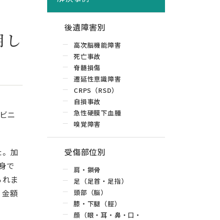
後遺障害別
用し
高次脳機能障害
死亡事故
脊髄損傷
遷延性意識障害
CRPS（RSD）
自損事故
急性硬膜下血腫
ビニ
嗅覚障害
た。加
受傷部位別
身で
肩・鎖骨
られま
足（足首・足指）
り金額
頭部（脳）
膝・下腿（脛）
顔（眼・耳・鼻・口・