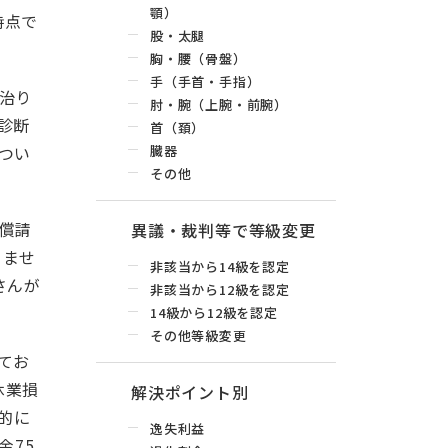
顎）
時点で
股・太腿
。
胸・腰（骨盤）
手（手首・手指）
治り
肘・腕（上腕・前腕）
診断
首（頚）
つい
臓器
その他
償請
異議・裁判等で等級変更
きませ
非該当から14級を認定
さんが
非該当から12級を認定
14級から12級を認定
その他等級変更
てお
休業損
解決ポイント別
的に
逸失利益
金75