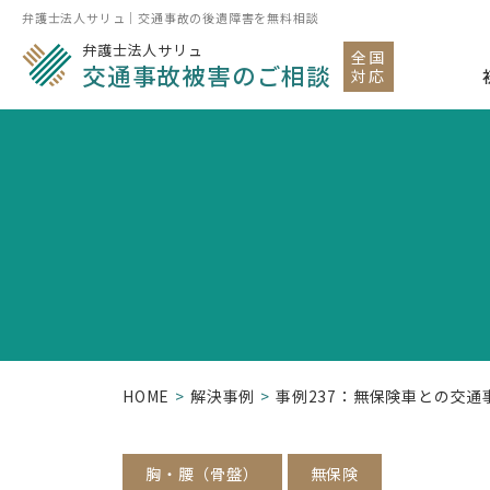
弁護士法人サリュ｜交通事故の後遺障害を無料相談
弁護士法人サリュ
全国
交通事故被害のご相談
対応
HOME
解決事例
事例237：無保険車との交
胸・腰（骨盤）
無保険