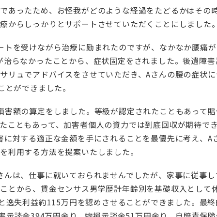
であったため、お怪我がどのような経過をたどるかはその
治療からしっかりとサポートさせていただくことにしました
ートを受けながら治療に励まれたのですが、なかなか腰痛が
が治らなかったことから、症状固定をされました。後遺障害
サリュでアドバイスをさせていただき、Aさんの腰の症状に
ることができました。
損害額の算定をしました。等級が認定されたこともあって賠
たこともあって、加害者個人の資力では到底回収が期待で
害に対する適正な金額を手にされることを最優先に考え、A
険を利用する方法を提案いたしました。
さんは、仕事に就いておられませんでしたが、家事に従事し
たことから、賃金センサス男学歴計年齢別を基礎収入として
と逸失利益約115万円を認めさせることができました。最終
害示談金394万円余り、物損示談金51万円余り、自賠責保険