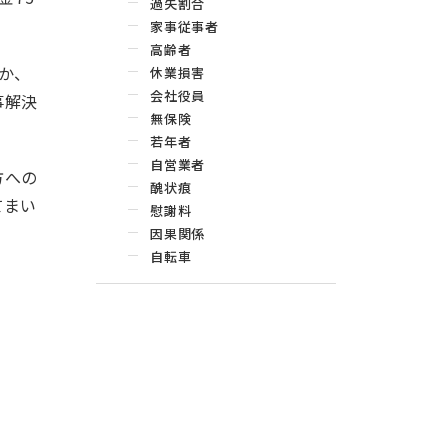
過失割合
家事従事者
高齢者
か、
休業損害
会社役員
事解決
無保険
若年者
自営業者
方への
醜状痕
てまい
慰謝料
因果関係
自転車