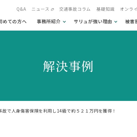
Q&A
ニュース
交通事故コラム
基礎知識
オンラ
初めての方へ
事務所紹介
サリュが強い理由
被害
解決事例
通事故で人身傷害保険を利用し14級で約５２１万円を獲得！