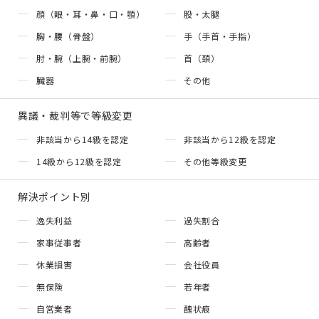
顔（眼・耳・鼻・口・顎）
股・太腿
胸・腰（骨盤）
手（手首・手指）
肘・腕（上腕・前腕）
首（頚）
臓器
その他
異議・裁判等で等級変更
非該当から14級を認定
非該当から12級を認定
14級から12級を認定
その他等級変更
解決ポイント別
逸失利益
過失割合
家事従事者
高齢者
休業損害
会社役員
無保険
若年者
自営業者
醜状痕