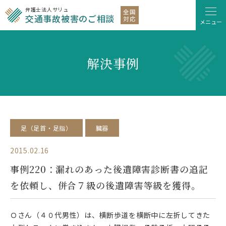
弁護士法人サリュ
全国
交通事故被害のご相談
対応
メニュー
解決事例
足（足首・足指）
臓器
2015.02.16
事例220：漏れのあった後遺障害診断書の追記
を依頼し、併合７級の後遺障害等級を獲得。
Ｏさん（４０代男性）は、横断歩道を横断中に左折してきた