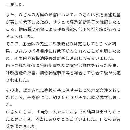
しました。
また、Ｏさんの内臓の障害について、Ｏさんは事故後運動量
が著しく低下したため、サリュで経過診断書等を確認したと
ころ、横隔膜の損傷による呼吸機能の低下の可能性があると
考えられした。
そこで、主治医の先生に呼吸機能の測定もしてもらった結
果、Ｏさんの呼吸機能には低下がみられることが判明したた
め、その内容も後遺障害診断書に追記してもらいました。
修正された後遺障害診断書を基に被害者請求を行った結果、
呼吸機能の障害、腓骨神経麻痺等を総合して併合７級が認定
されました。
その後、認定された等級を基に保険会社との示談交渉を行っ
たところ、最終的には、約２５００万円で示談が成立しまし
た。
Ｏさんからは、「自分一人ではここまでの結果は出せなかっ
たと思います。本当にありがとうございました。」とのお言
葉を頂きました。