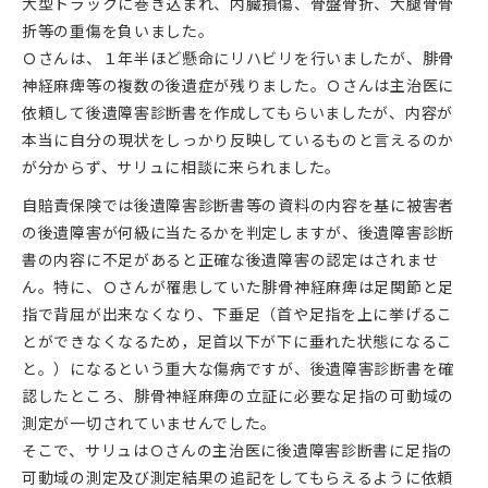
大型トラックに巻き込まれ、内臓損傷、骨盤骨折、大腿骨骨
折等の重傷を負いました。
Ｏさんは、１年半ほど懸命にリハビリを行いましたが、腓骨
神経麻痺等の複数の後遺症が残りました。Ｏさんは主治医に
依頼して後遺障害診断書を作成してもらいましたが、内容が
本当に自分の現状をしっかり反映しているものと言えるのか
が分からず、サリュに相談に来られました。
自賠責保険では後遺障害診断書等の資料の内容を基に被害者
の後遺障害が何級に当たるかを判定しますが、後遺障害診断
書の内容に不足があると正確な後遺障害の認定はされませ
ん。特に、Ｏさんが罹患していた腓骨神経麻痺は足関節と足
指で背屈が出来なくなり、下垂足（首や足指を上に挙げるこ
とができなくなるため，足首以下が下に垂れた状態になるこ
と。）になるという重大な傷病ですが、後遺障害診断書を確
認したところ、腓骨神経麻痺の立証に必要な足指の可動域の
測定が一切されていませんでした。
そこで、サリュはＯさんの主治医に後遺障害診断書に足指の
可動域の測定及び測定結果の追記をしてもらえるように依頼