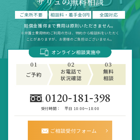
サリュの無料相談
ご来所不要
相談料・着手金0円
全国対応
賠償金獲得まで費用は原則いただきません。
※弁護士費用特約ご利用の方は、特約から相談料をいただく
ことがありますが、お客様のご負担はございません。
-
-
0120
181
398
受付時間：
平日 10:00～18:00
ご相談受付フォーム