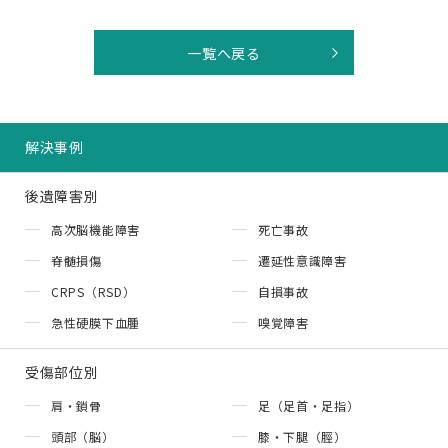
一覧へ戻る
解決事例
後遺障害別
高次脳機能障害
死亡事故
脊髄損傷
遷延性意識障害
CRPS（RSD）
自損事故
急性硬膜下血腫
嗅覚障害
受傷部位別
肩・鎖骨
足（足首・足指）
頭部（脳）
膝・下腿（脛）