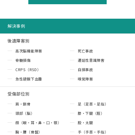
解決事例
後遺障害別
高次脳機能障害
死亡事故
脊髄損傷
遷延性意識障害
CRPS（RSD）
自損事故
急性硬膜下血腫
嗅覚障害
受傷部位別
肩・鎖骨
足（足首・足指）
頭部（脳）
膝・下腿（脛）
顔（眼・耳・鼻・口・顎）
股・太腿
胸・腰（骨盤）
手（手首・手指）