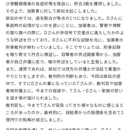
び脊髄損傷後の各症状等を理由に、併合2級を獲得しました。
その上で、加害者に対して訴訟を起こしました。
訴訟の中では、過失割合が争点の1つになりました。Dさんに
事故時の記憶がないのを良いことに、加害者は、警察や検察
の取り調べの際に、Dさんが赤信号で交差点に進入したかのよ
うな供述を行っており、Dさんに不利な記録を元に、加害者の
刑事裁判が終わっていました。そこでサリュでは、刑事記録
を取り寄せて丹念に検証し、目撃者の供述調書等から、加害
者が自己弁護に走り、嘘の供述をしていると主張しました。
また、通常であれば、訴訟では双方の弁護士が法廷で書面の
やりとりをしますが、裁判所の判断もあり、今回は訴訟の途
中で、すでにDさんの妻になっていたTさんが、裁判官や加害
者側弁護士に、今までの経過や、Tさん・Dさん・家族の想い
を話す場が設けられました。
裁判官も、今までTさんが背負ってきた様々なものに感じると
ころがあったのか、最終的に、自賠責からの賠償金を含めて2
億円での和解が成立しました。
今回の依頼を通して、サリュは約4年半に渡って、Dさん、そ