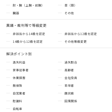
肘・腕（上腕・前腕）
首（頚）
臓器
その他
異議・裁判等で等級変更
非該当から14級を認定
非該当から12級を認定
14級から12級を認定
その他等級変更
解決ポイント別
逸失利益
過失割合
家事従事者
高齢者
休業損害
会社役員
無保険
若年者
自営業者
醜状痕
慰謝料
因果関係
自転車