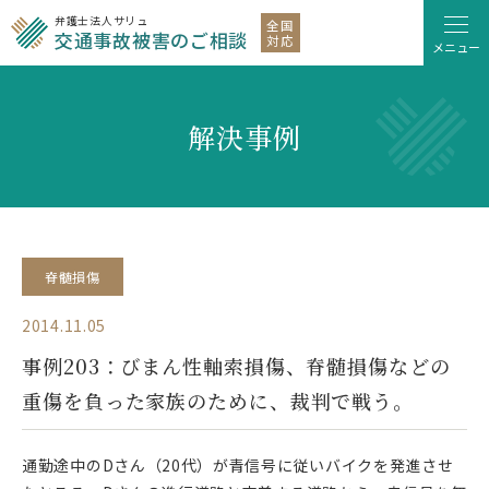
弁護士法人サリュ
全国
交通事故被害のご相談
対応
メニュー
解決事例
脊髄損傷
2014.11.05
事例203：びまん性軸索損傷、脊髄損傷などの
重傷を負った家族のために、裁判で戦う。
通勤途中のDさん（20代）が青信号に従いバイクを発進させ