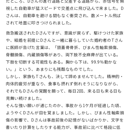
たところ、Dさんの進行道路と交差する道路から、赤信号を無
視した自動車が猛スピードで交差点に飛び込んで来ました。D
さんは、自動車を避ける間もなく衝突され、数メートル飛ば
されて地面に叩きつけられました。
救急搬送されたDさんですが、意識が戻らず、駆けつけた家族
や、結婚を前提にDさんと一緒に暮らしていた婚約者のTさん
に医師が告げた言葉は、「頭蓋骨骨折、びまん性軸索損傷、
脊髄損傷、内蔵損傷等があり、両下肢不全麻痺が出ている。
下肢を切断する可能性もある。胸から下は、99.9％動かな
い。」という、あまりにも残酷なものでした。
しかし、家族もTさんも、決して諦めませんでした。精神的・
肉体的疲労が重なり、食事も摂れず倒れそうになりながら、
それでもDさんの覚醒を願って、毎日2回、来る日も来る日も
見舞い続けました。
そんな強い願いが通じたのか、事故から1ケ月が経過した頃、
ようやくDさんが目を覚ましました。しかし、びまん性軸索損
傷の影響で、Dさんは事故前後の記憶がないばかりか、文字を
書いたり計算をしたりする能力が、事故前に比べて格段に低