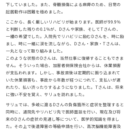
下していました。また、脊髄損傷による麻痺のため、日常の
起居動作は困難を極めました。
ここから、長く厳しいリハビリが始まります。医師が99.9％
と判断した残りの0.1％が、Dさんや家族、そしてTさんの、
一縷の希望でした。入院先でリハビリに励むDさんを、時に励
まし、時に一緒に涙を流しながら、Dさん・家族・Tさんは、
一丸となって取り組みました。
このような状態のDさんは、当然仕事に復帰することもできま
せん。そういった場合、加害者側保険会社からは、休業損害
が支払われます。しかし、事故直後は定期的に振り込まれて
いた休業損害も、事故から年数が経つにつれて、支払いが遅
れたり、払い渋ったりするようになりました。Tさんは、将来
に強い不安を覚え、サリュを訪れました。
サリュでは、多岐に渡るDさんの負傷箇所と症状を整理すると
同時に、通院先やリハビリ先で医師面談を行い、現在及び将
来のDさんの症状の見通し等について、医学的知識を得まし
た。その上で後遺障害の等級申請を行い、高次脳機能障害及