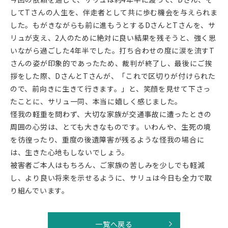
してTさんの人生を、伴走者として共に歩む機会を与えられま
した。もがきながらも前に進もうとするDさんとTさんを、サ
リュが支え、2人のために絶対に良い結果を残そうと、強く思
いながら過ごした4年半でした。打ち合わせの度に涙を流すT
さんの姿が印象的であったため、裁判が終了し、最後にご挨
拶をした際、DさんとTさんが、「これで区切りが付けられた
ので、前向きに生きて行きます。」と、笑顔を見せて下さっ
たことに、サリュ一同、本当に嬉しく感じました。
怪我の軽重を問わず、大切な家族が交通事故に遭ったときの
周囲の心労は、とても大きなものです。いわんや、生死の境
を彷徨ったり、重度の後遺障害が残るような怪我の場合に
は、生きた心地もしないでしょう。
被害者ご本人はもちろん、ご家族の苦しみを少しでも軽減
し、より良い将来を示せるように、サリュは今日も全力で取
り組んでいます。
一覧へ戻る