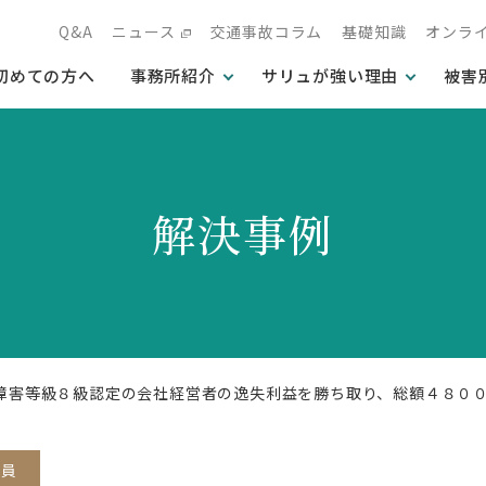
Q&A
ニュース
交通事故コラム
基礎知識
オンラ
初めての方へ
事務所紹介
サリュが強い理由
被害
解決事例
遺障害等級８級認定の会社経営者の逸失利益を勝ち取り、総額４８０
役員