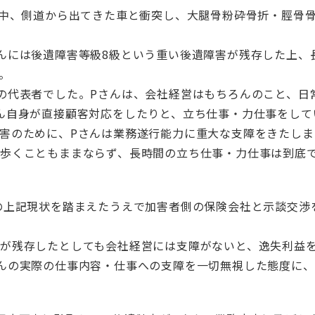
進中、側道から出てきた車と衝突し、大腿骨粉砕骨折・脛骨
んには後遺障害等級8級という重い後遺障害が残存した上、
。
の代表者でした。Pさんは、会社経営はもちろんのこと、日
ん自身が直接顧客対応をしたりと、立ち仕事・力仕事をして
害のために、Pさんは業務遂行能力に重大な支障をきたしま
歩くこともままならず、長時間の立ち仕事・力仕事は到底
の上記現状を踏まえたうえで加害者側の保険会社と示談交渉
が残存したとしても会社経営には支障がないと、逸失利益
んの実際の仕事内容・仕事への支障を一切無視した態度に、