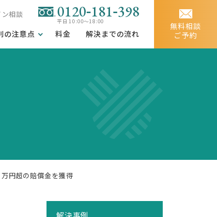
-
-
0120
181
398
イン相談
平日 10:00～18:00
無料相談
別の注意点
料金
解決までの流れ
ご予約
０万円超の賠償金を獲得
解決事例