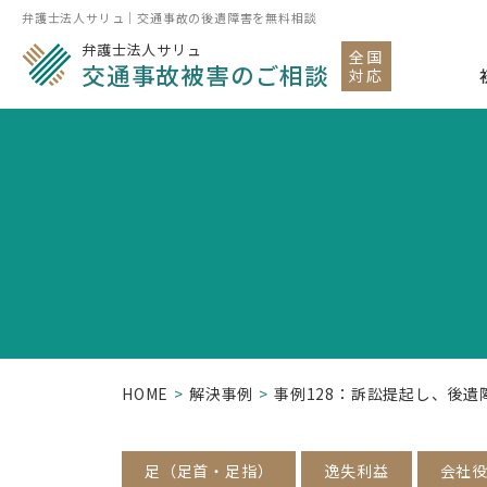
弁護士法人サリュ｜交通事故の後遺障害を無料相談
弁護士法人サリュ
全国
交通事故被害のご相談
対応
HOME
解決事例
事例128：訴訟提起し、後
足（足首・足指）
逸失利益
会社