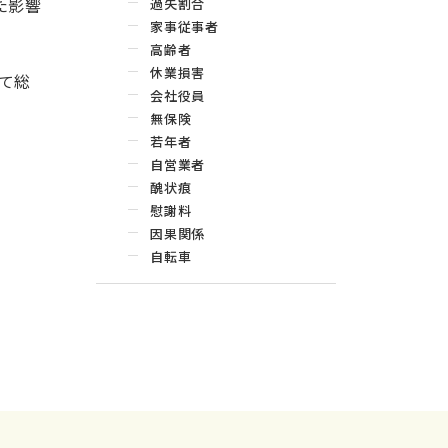
た影響
過失割合
家事従事者
高齢者
休業損害
て総
会社役員
無保険
若年者
自営業者
醜状痕
慰謝料
因果関係
自転車