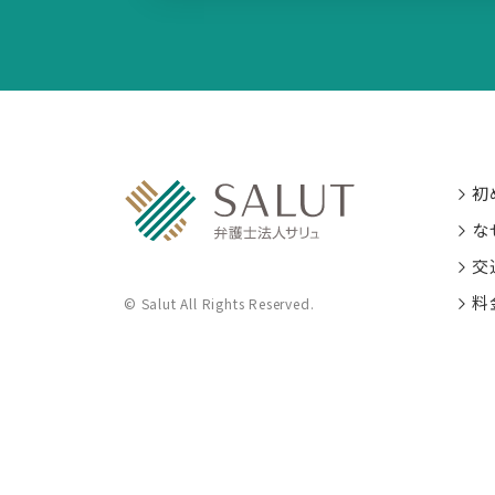
初
な
交
料
© Salut All Rights Reserved.