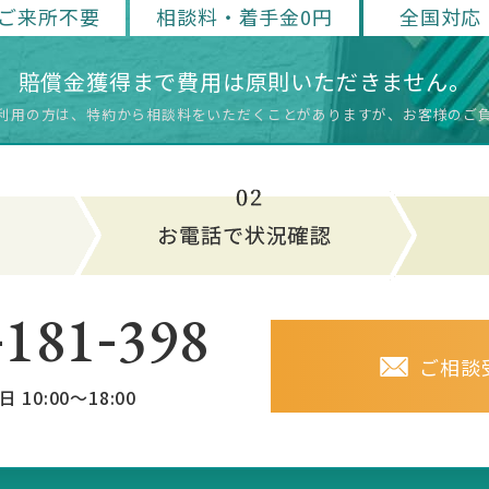
ご来所不要
相談料・着手金0円
全国対応
賠償金獲得まで費用は原則いただきません。
利用の方は、特約から相談料をいただく
ことがありますが、お客様のご
-
-
181
398
ご相談
日 10:00～18:00