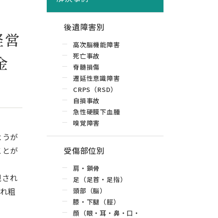
後遺障害別
経営
高次脳機能障害
死亡事故
金
脊髄損傷
遷延性意識障害
CRPS（RSD）
自損事故
急性硬膜下血腫
嗅覚障害
ようが
ことが
受傷部位別
肩・鎖骨
視され
足（足首・足指）
れ粗
頭部（脳）
膝・下腿（脛）
顔（眼・耳・鼻・口・