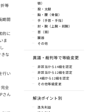
顎）
骨折等
股・太腿
胸・腰（骨盤）
長期間
手（手首・手指）
肘・腕（上腕・前腕）
首（頚）
常的に
臓器
いま
その他
し
できな
異議・裁判等で等級変更
非該当から14級を認定
非該当から12級を認定
を行い
14級から12級を認定
その他等級変更
を完全
Pさん
解決ポイント別
逸失利益