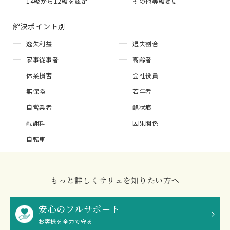
14級から12級を認定
その他等級変更
解決ポイント別
逸失利益
過失割合
家事従事者
高齢者
休業損害
会社役員
無保険
若年者
自営業者
醜状痕
慰謝料
因果関係
自転車
もっと詳しくサリュを知りたい方へ
安心のフルサポート
お客様を全力で守る