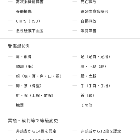
高次脳機能障害
死亡事故
脊髄損傷
遷延性意識障害
CRPS（RSD）
自損事故
急性硬膜下血腫
嗅覚障害
受傷部位別
肩・鎖骨
足（足首・足指）
頭部（脳）
膝・下腿（脛）
顔（眼・耳・鼻・口・顎）
股・太腿
胸・腰（骨盤）
手（手首・手指）
肘・腕（上腕・前腕）
首（頚）
臓器
その他
異議・裁判等で等級変更
非該当から14級を認定
非該当から12級を認定