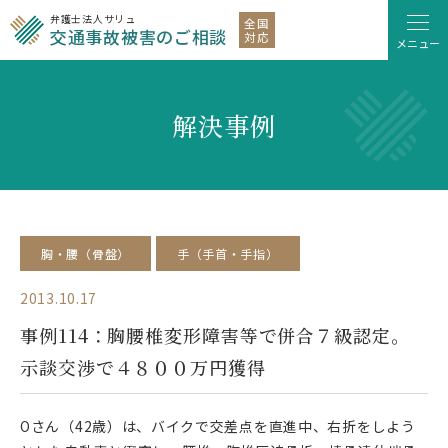
弁護士法人サリュ
全国
交通事故被害のご相談
対応
メニュー
解決事例
胸・腰（骨盤）
手（手首・手指）
2013.10.17
事例114：胸腰椎変形障害等で併合７級認定。
示談交渉で４８００万円獲得
Oさん（42歳）は、バイクで交差点を直進中、右折をしよう