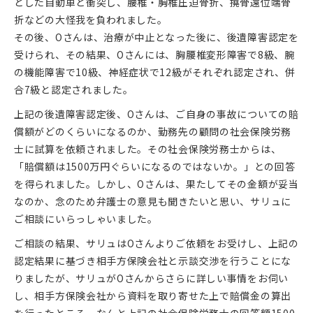
とした自動車と衝突し、腰椎・胸椎圧迫骨折、撓骨遠位端骨
折などの大怪我を負われました。
その後、Oさんは、治療が中止となった後に、後遺障害認定を
受けられ、その結果、Oさんには、胸腰椎変形障害で8級、腕
の機能障害で10級、神経症状で12級がそれぞれ認定され、併
合7級と認定されました。
上記の後遺障害認定後、Oさんは、ご自身の事故についての賠
償額がどのくらいになるのか、勤務先の顧問の社会保険労務
士に試算を依頼されました。その社会保険労務士からは、
「賠償額は1500万円ぐらいになるのではないか。」との回答
を得られました。しかし、Oさんは、果たしてその金額が妥当
なのか、念のため弁護士の意見も聞きたいと思い、サリュに
ご相談にいらっしゃいました。
ご相談の結果、サリュはOさんよりご依頼をお受けし、上記の
認定結果に基づき相手方保険会社と示談交渉を行うことにな
りましたが、サリュがOさんからさらに詳しい事情をお伺い
し、相手方保険会社から資料を取り寄せた上で賠償金の算出