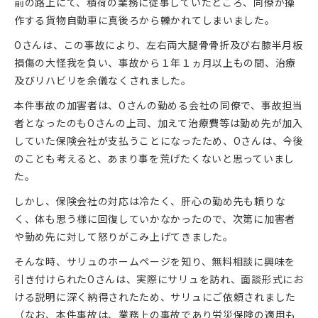
前の路上にて、積荷の業務に従事していたところ、同僚が操
作する貨物自動車に真後ろから轢かれてしまいました。
Oさんは、この事故により、左右両大腿骨骨折及び右膝半月板
損傷の大怪我を負い、事故から１年１ヵ月以上もの間、治療
及びリハビリを余儀なくされました。
本件事故の加害者は、Oさんの勤める会社の同僚で、事故担当
者となったのもOさんの上司、加えて治療費等は勤め先が加入
していた保険会社が支払うことになったため、Oさんは、今後
のことも考えると、あまり事を荒げたくないと思っていまし
た。
しかし、保険会社の対応は冷たく、肝心の勤め先も頼りな
く、体も思う様に回復していかなかったので、次第に加害者
や勤め先に対して怒りがこみ上げてきました。
そんな時、サリュのホームページを知り、無料相談に興味を
引き付けられたOさんは、実際にサリュを訪れ、面談形式にお
ける説明に深く納得されたため、サリュにご依頼されました
（なお、本件事故は、業務上の事故であり労災保険の適用も