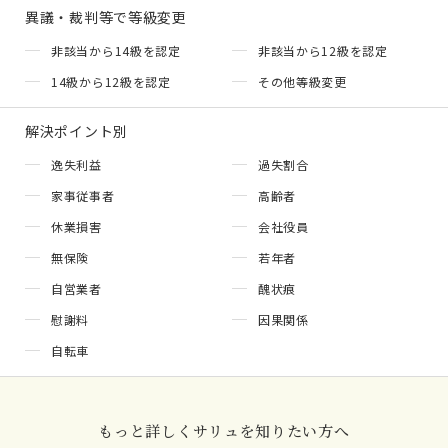
異議・裁判等で等級変更
非該当から14級を認定
非該当から12級を認定
14級から12級を認定
その他等級変更
解決ポイント別
逸失利益
過失割合
家事従事者
高齢者
休業損害
会社役員
無保険
若年者
自営業者
醜状痕
慰謝料
因果関係
自転車
もっと詳しくサリュを知りたい方へ