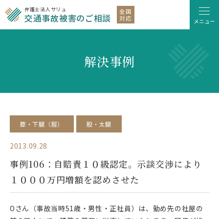
弁護士法人サリュ
全国
交通事故被害のご相談
対応
メニュー
解決事例
膝・下腿（脛）
股・太腿
2013.09.28
事例106：自賠責１０級認定。示談交渉により
１０００万円増額を認めさせた
Oさん（事故当時51歳・男性・正社員）は、勤め先の社屋の