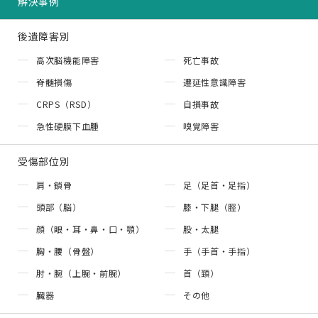
解決事例
後遺障害別
高次脳機能障害
死亡事故
脊髄損傷
遷延性意識障害
CRPS（RSD）
自損事故
急性硬膜下血腫
嗅覚障害
受傷部位別
肩・鎖骨
足（足首・足指）
頭部（脳）
膝・下腿（脛）
顔（眼・耳・鼻・口・顎）
股・太腿
胸・腰（骨盤）
手（手首・手指）
肘・腕（上腕・前腕）
首（頚）
臓器
その他