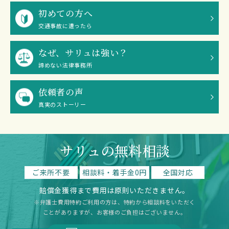
初めての方へ
交通事故に遭ったら
なぜ、サリュは強い？
諦めない法律事務所
依頼者の声
真実のストーリー
サリュの無料相談
ご来所不要
相談料・着手金0円
全国対応
賠償金獲得まで費用は原則いただきません。
※弁護士費用特約ご利用の方は、特約から相談料をいただく
ことがありますが、お客様のご負担はございません。