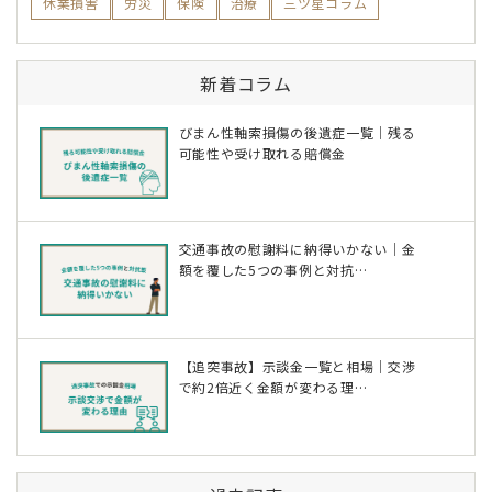
休業損害
労災
保険
治療
三ツ星コラム
新着コラム
びまん性軸索損傷の後遺症一覧｜残る
可能性や受け取れる賠償金
交通事故の慰謝料に納得いかない｜金
額を覆した5つの事例と対抗…
【追突事故】示談金一覧と相場｜交渉
で約2倍近く金額が変わる理…