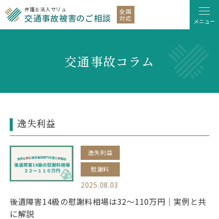
弁護士法人サリュ
全国
交通事故被害のご相談
対応
メニュー
交通事故コラム
逸失利益
逸失利益
慰謝料
2025.08.03
後遺障害14級の慰謝料相場は32～110万円｜実例と共
に解説