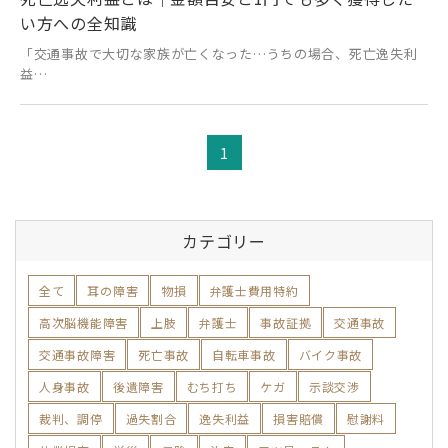
い方への全知識
「交通事故で大切な家族が亡くなった…うちの場合、死亡逸失利
益…
1
カテゴリー
全て
耳の障害
物損
弁護士費用特約
高次脳機能障害
上肢
弁護士
事故証拠
交通事故
交通事故障害
死亡事故
自転車事故
バイク事故
人身事故
後遺障害
むち打ち
ケガ
示談交渉
裁判、調停
過失割合
逸失利益
損害賠償
慰謝料