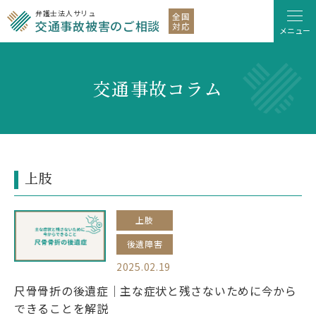
弁護士法人サリュ
全国
交通事故被害のご相談
対応
メニュー
交通事故コラム
上肢
上肢
後遺障害
2025.02.19
尺骨骨折の後遺症│主な症状と残さないために今から
できることを解説