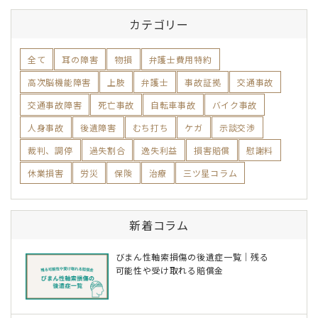
カテゴリー
全て
耳の障害
物損
弁護士費用特約
高次脳機能障害
上肢
弁護士
事故証拠
交通事故
交通事故障害
死亡事故
自転車事故
バイク事故
人身事故
後遺障害
むち打ち
ケガ
示談交渉
裁判、調停
過失割合
逸失利益
損害賠償
慰謝料
休業損害
労災
保険
治療
三ツ星コラム
新着コラム
びまん性軸索損傷の後遺症一覧｜残る
可能性や受け取れる賠償金