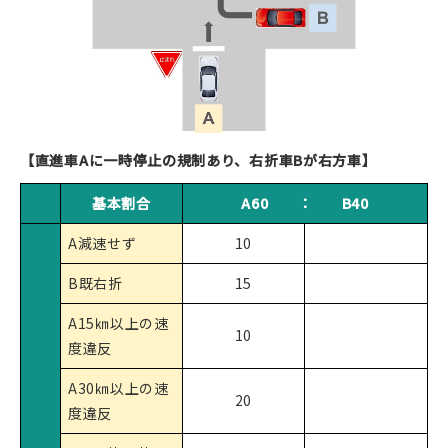
【直進車Aに一時停止の規制あり、右折車Bが右方車】
基本割合
A60 ： B40
A減速せず
10
B既右折
15
A15㎞以上の速
10
度違反
A30㎞以上の速
20
度違反