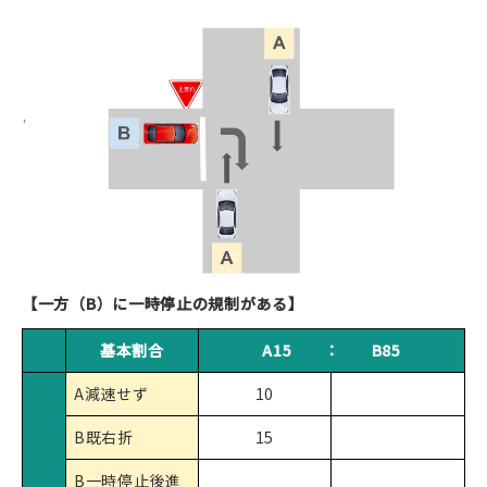
【一方（B）に一時停止の規制がある】
基本割合
A15 ： B85
A減速せず
10
B既右折
15
B一時停止後進