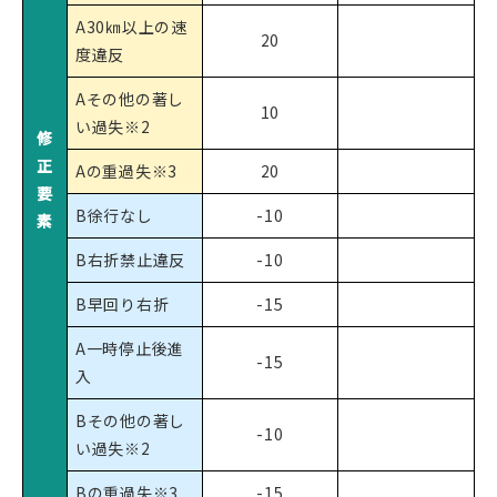
A30㎞以上の速
20
度違反
Aその他の著し
10
い過失※2
修
正
Aの重過失※3
20
要
B徐行なし
-10
素
B右折禁止違反
-10
B早回り右折
-15
A一時停止後進
-15
入
Bその他の著し
-10
い過失※2
Bの重過失※3
-15