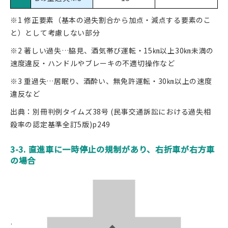
※1 修正要素（基本の過失割合から加点・減点する要素のこ
と）として考慮しない部分
※2 著しい過失…脇見、酒気帯び運転・15㎞以上30㎞未満の
速度違反・ハンドルやブレーキの不適切操作など
※3 重過失…居眠り、酒酔い、無免許運転・30㎞以上の速度
違反など
出典：別冊判例タイムズ38号 (民事交通訴訟における過失相
殺率の認定基準全訂5版)p249
3-3. 直進車に一時停止の規制があり、右折車が右方車
の場合