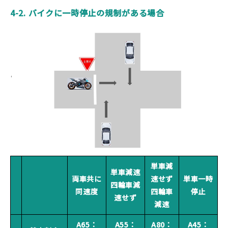
4-2. バイクに一時停止の規制がある場合
単車減
単車減速
両車共に
速せず
単車一時
四輪車減
同速度
四輪車
停止
速せず
減速
A65：
A55：
A80：
A45：