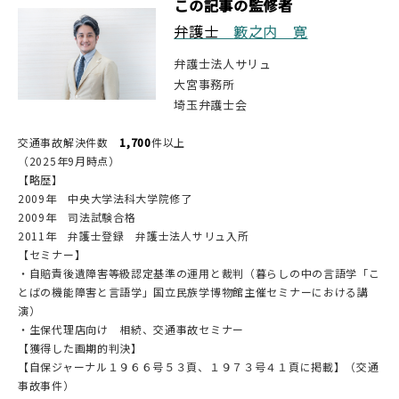
この記事の監修者
弁護士
籔之内 寛
弁護士法人サリュ
大宮事務所
埼玉弁護士会
交通事故解決件数
1,700
件以上
（2025年9月時点）
【略歴】
2009年 中央大学法科大学院修了
2009年 司法試験合格
2011年 弁護士登録 弁護士法人サリュ入所
【セミナー】
・自賠責後遺障害等級認定基準の運用と裁判（暮らしの中の言語学「こ
とばの機能障害と言語学」国立民族学博物館主催セミナーにおける講
演）
・生保代理店向け 相続、交通事故セミナー
【獲得した画期的判決】
【自保ジャーナル１９６６号５３頁、１９７３号４１頁に掲載】（交通
事故事件）