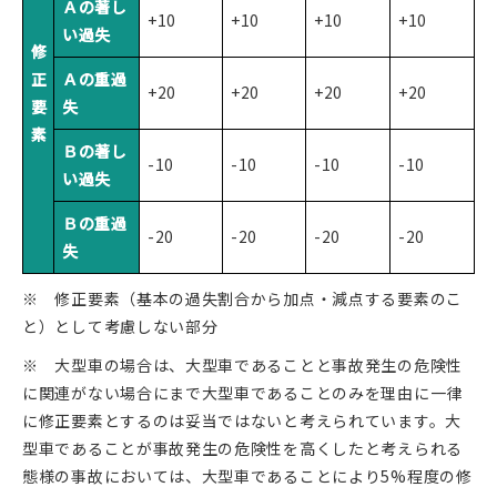
Ａの著し
+10
+10
+10
+10
い過失
修
正
Ａの重過
+20
+20
+20
+20
要
失
素
Ｂの著し
-10
-10
-10
-10
い過失
Ｂの重過
-20
-20
-20
-20
失
※ 修正要素（基本の過失割合から加点・減点する要素のこ
と）として考慮しない部分
※ 大型車の場合は、大型車であることと事故発生の危険性
に関連がない場合にまで大型車であることのみを理由に一律
に修正要素とするのは妥当ではないと考えられています。大
型車であることが事故発生の危険性を高くしたと考えられる
態様の事故においては、大型車であることにより5%程度の修