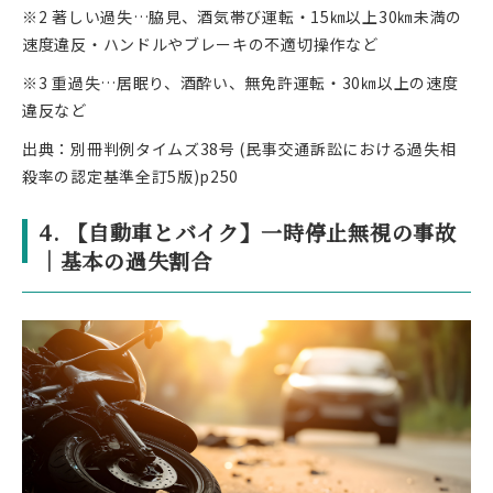
※2 著しい過失…脇見、酒気帯び運転・15㎞以上30㎞未満の
速度違反・ハンドルやブレーキの不適切操作など
※3 重過失…居眠り、酒酔い、無免許運転・30㎞以上の速度
違反など
出典：別冊判例タイムズ38号 (民事交通訴訟における過失相
殺率の認定基準全訂5版)p250
4. 【自動車とバイク】一時停止無視の事故
｜基本の過失割合