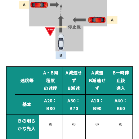
A・B同
A減速せ
A減速
B一時停
速度等
程度
ず
B減速せ
止後
の速度
B減速
ず
進入
A20：
A30：
A10：
A40：
基本
B80
B70
B90
B60
Ｂの明ら
※
※
※
※
かな先入