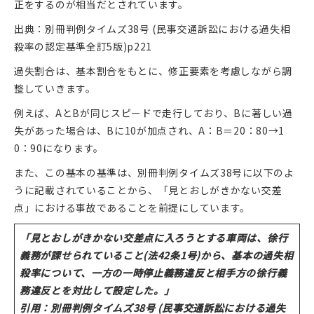
正をするのが相当だとされています。
出典：別冊判例タイムズ38号 (民事交通訴訟における過失相
殺率の認定基準全訂5版)p221
過失割合は、基本割合をもとに、修正要素を考慮しながら調
整していきます。
例えば、AとBが同じスピードで走行しており、Bに著しい過
失があった場合は、Bに10が加点され、A：B＝20：80→1
0：90になります。
また、この基本の基準は、別冊判例タイムズ38号に以下のよ
うに記載されていることから、「見とおしがきかない交差
点」における事故であることを前提にしています。
「見とおしがきかない交差点に入ろうとする車両は、徐行
義務が課せられていること(法42条1号)から、基本の過失相
殺率について、一方の一時停止義務違反と相手方の徐行義
務違反とを対比して設定した。」
引用：別冊判例タイムズ38号 (民事交通訴訟における過失