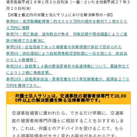
東京高裁平成２８年１月２０日判決（一審：さいたま地裁平成２７年３
月２０日判決）
【弁護士籔之内の弁護士法人サリュにおける解決事例の一部】
事例86：高次脳機能障害｜約８０００万円の提示を裁判で１億９００
０万円に増額
事例79：死亡事故 過失割合が争点 刑事記録や現地調査によりご遺
族が納得できる解決に
事例208：会社役員であった被害者の休業損害が訴訟で認められた
事例66：訴訟提起により自賠責等級認定制度に一石を投じる 非該当
から１４級獲得！
事例204：自賠責１４級の膝高原骨折の後遺障害について、異議申立て
により１２級に等級変更。
事例209：自賠責非該当・家事労働を行う男性被害者が、賠償金２７０
万円を獲得できた。
弁護士法人サリュは、交通事故の被害者側専門で20,00
0件以上の解決実績を誇る法律事務所です。
交通事故被害に遭われたら、できるだけ早期に、交通事
故の被害者側専門弁護士に相談することをおすすめしま
す。これは、弁護士のアドバイスを受けることで、もら
える損害賠償金が大きく変わる場合があるからです。