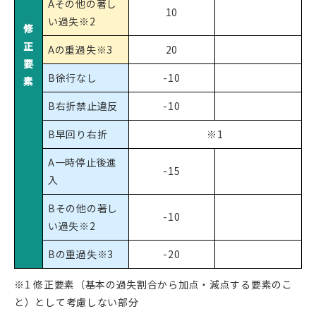
Aその他の著し
10
い過失※2
修
正
Aの重過失※3
20
要
B徐行なし
-10
素
B右折禁止違反
-10
B早回り右折
※1
A一時停止後進
-15
入
Bその他の著し
-10
い過失※2
Bの重過失※3
-20
※1 修正要素（基本の過失割合から加点・減点する要素のこ
と）として考慮しない部分