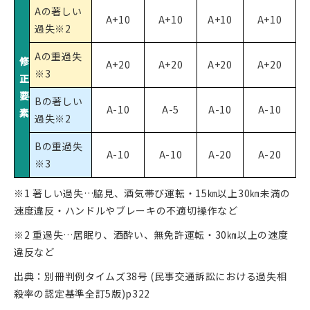
Aの著しい
A+10
A+10
A+10
A+10
過失※2
Aの重過失
修
A+20
A+20
A+20
A+20
※3
正
要
Bの著しい
A-10
A-5
A-10
A-10
素
過失※2
Bの重過失
A-10
A-10
A-20
A-20
※3
※1 著しい過失…脇見、酒気帯び運転・15㎞以上30㎞未満の
速度違反・ハンドルやブレーキの不適切操作など
※2 重過失…居眠り、酒酔い、無免許運転・30㎞以上の速度
違反など
出典：別冊判例タイムズ38号 (民事交通訴訟における過失相
殺率の認定基準全訂5版)p322