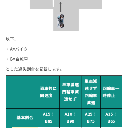
以下、
・A=バイク
・B=自転車
とした過失割合を記載します。
単車減
単車減速
両車共に
速せず
四輪車一
四輪車減
同速度
四輪車
時停止
速せず
減速
A15：
A10：
A25：
A35：
基本割合
B85
B90
B75
B65