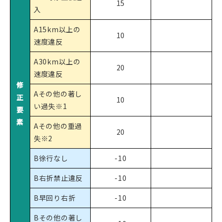
15
入
A15km以上の
10
速度違反
A30km以上の
20
速度違反
修
Aその他の著し
正
10
い過失※1
要
素
Aその他の重過
20
失※2
B徐行なし
-10
B右折禁止違反
-10
B早回り右折
-10
Bその他の著し