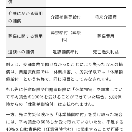
償
介護にかかる費用
介護補償等給付
将来介護費
の補償
葬祭給付（葬祭
葬儀に関する費用
葬儀費用
料）
遺族への補償
遺族補償給付
死亡逸失利益
例えば、交通事故で働けなかったことにより失った収入の補
償は、自賠責保険では「休業損害」、労災保険では「休業補
償給付」という名称で、同じ項目としてみなされます。
もし先に任意保険や自賠責保険に「休業損害」を請求してい
て平均賃金の100%を受けることができていた場合、労災保
険からの「休業補償給付」は支払われません。
一方、先に労災保険から「休業補償給付」を受け取った場合
には、平均賃金の60%しか受け取れていないため、不足する
40%を自賠責保険（任意保険含む）に請求することが可能で