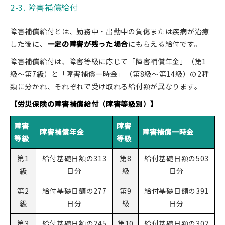
2-3. 障害補償給付
障害補償給付とは、勤務中・出勤中の負傷または疾病が治癒
した後に、
一定の障害が残った場合
にもらえる給付です。
障害補償給付は、障害等級に応じて「障害補償年金」（第1
級〜第7級）と「障害補償一時金」（第8級〜第14級）の2種
類に分かれ、それぞれで受け取れる給付額が異なります。
【労災保険の障害補償給付（障害等級別）】
障害
障害
障害補償年金
障害補償一時金
等級
等級
第1
給付基礎日額の313
第8
給付基礎日額の503
級
日分
級
日分
第2
給付基礎日額の277
第9
給付基礎日額の391
級
日分
級
日分
第3
給付基礎日額の245
第10
給付基礎日額の302