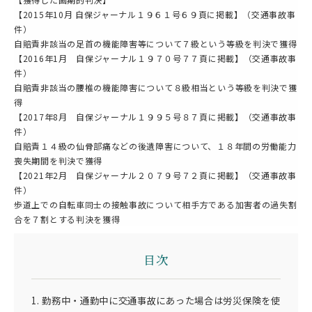
【2015年10月 自保ジャーナル１９６１号６９頁に掲載】（交通事故事
件）
自賠責非該当の足首の機能障害等について７級という等級を判決で獲得
【2016年1月 自保ジャーナル１９７０号７７頁に掲載】（交通事故事
件）
自賠責非該当の腰椎の機能障害について８級相当という等級を判決で獲
得
【2017年8月 自保ジャーナル１９９５号８７頁に掲載】（交通事故事
件）
自賠責１４級の仙骨部痛などの後遺障害について、１８年間の労働能力
喪失期間を判決で獲得
【2021年2月 自保ジャーナル２０７９号７２頁に掲載】（交通事故事
件）
歩道上での自転車同士の接触事故について相手方である加害者の過失割
合を７割とする判決を獲得
目次
1. 勤務中・通勤中に交通事故にあった場合は労災保険を使