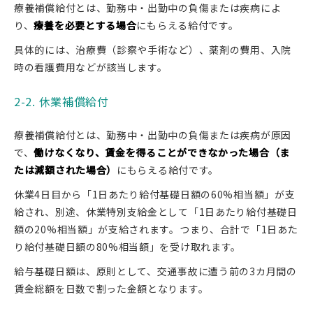
療養補償給付とは、勤務中・出勤中の負傷または疾病によ
り、
療養を必要とする場合
にもらえる給付です。
具体的には、治療費（診察や手術など）、薬剤の費用、入院
時の看護費用などが該当します。
2-2. 休業補償給付
療養補償給付とは、勤務中・出勤中の負傷または疾病が原因
で、
働けなくなり、賃金を得ることができなかった場合（ま
たは減額された場合）
にもらえる給付です。
休業4日目から「1日あたり給付基礎日額の60%相当額」が支
給され、別途、休業特別支給金として「1日あたり給付基礎日
額の20%相当額」が支給されます。つまり、合計で「1日あた
り給付基礎日額の80%相当額」を受け取れます。
給与基礎日額は、原則として、交通事故に遭う前の3カ月間の
賃金総額を日数で割った金額となります。