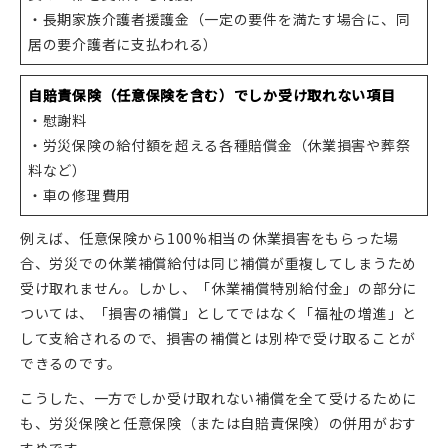
・長期家族介護者援護金（一定の要件を満たす場合に、同
居の要介護者に支払われる）
自賠責保険（任意保険を含む）でしか受け取れない項目
・慰謝料
・労災保険の給付額を超える各種賠償金（休業損害や葬祭
料など）
・車の修理費用
例えば、任意保険から100%相当の休業損害をもらった場
合、労災での休業補償給付は同じ補償が重複してしまうため
受け取れません。しかし、「休業補償特別給付金」の部分に
ついては、「損害の補償」としてではなく「福祉の増進」と
して支給されるので、損害の補償とは別枠で受け取ることが
できるのです。
こうした、一方でしか受け取れない補償を全て受けるために
も、労災保険と任意保険（または自賠責保険）の併用がおす
すめです。