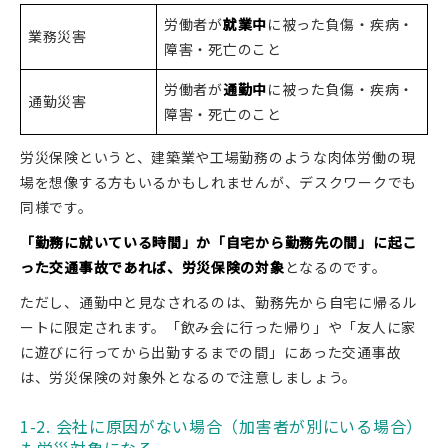
労働者が
就業中
に被った負傷・疾病・
業務災害
障害・死亡のこと
労働者が
通勤中
に被った負傷・疾病・
通勤災害
障害・死亡のこと
労災保険というと、建築業や工場勤務のような肉体労働の現
場を想像する方もいるかもしれませんが、デスクワークでも
同様です。
「勤務に就いている時間」か「自宅から勤務先の間」に起こ
った交通事故であれば、労災保険の対象
となるのです。
ただし、通勤中と見なされるのは、勤務先から自宅に帰るル
ートに限定されます。「飲み会に行った帰り」や「友人に家
に遊びに行ってから出勤するまでの間」にあった交通事故
は、労災保険の対象外となるので注意しましょう。
1-2. 会社に原因がない場合（加害者が別にいる場合）