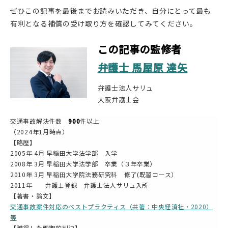
ぜひこの記事を最後までお読みいただき、自分にとって最も
有利となる補償の受け取り方を確認してみてください。
この記事の監修者
弁護士 馬屋原 達矢
弁護士法人サリュ
大阪弁護士会
交通事故解決件数
900
件以上
（2024年1月時点）
【略歴】
2005年 4月 早稲田大学法学部 入学
2008年 3月 早稲田大学法学部 卒業（３年卒業）
2010年 3月 早稲田大学院法務研究科 修了(既習コース）
2011年 弁護士登録 弁護士法人サリュ入所
【著書・論文】
交通事故案件対応のベストプラクティス（共著：中央経済社・2020）
等
【獲得した画期的判決】