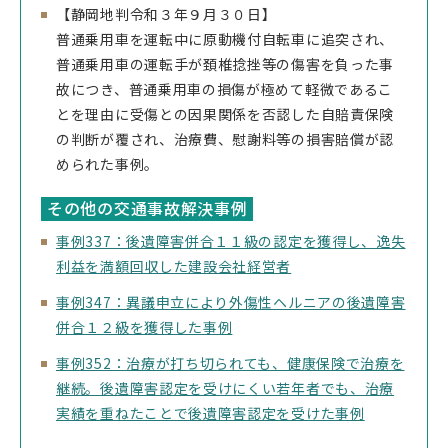
【静岡地判令和３年９月３０日】
普通乗用車を運転中に原動機付自転車に追突され、
普通乗用車の運転手が頚椎捻挫等の傷害を負った事
故につき、普通乗用車の損傷が極めて軽微であるこ
とを理由に受傷との因果関係を否認した自賠責保険
の判断が覆され、治療費、慰謝料等の損害賠償が認
められた事例。
その他の交通事故解決事例
事例337：後遺障害併合１１級の認定を獲得し、逸失
利益を満額回収した建設会社経営者
事例347：異議申立により外傷性ヘルニアの後遺障害
併合１２級を獲得した事例
事例352：治療が打ち切られても、健康保険で治療を
継続。後遺障害認定を受けにくい若年者でも、治療
実績を重ねたことで後遺障害認定を受けた事例