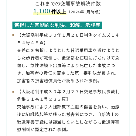
これまでの交通事故解決件数
1,100
件以上
（2024年1月時点）
獲得した画期的な判決、和解、示談等
【大阪高判平成３０年１月２６日判例タイムズ１４
５４号４８頁】
交差点を右折しようとした普通乗用車を避けようと
した歩行者が転倒し、後頭部を石垣に打ち付けて負
傷し、急性硬膜下出血等により死亡した事故につ
き、加害者の責任を否定した第一審判決が覆され、
加害者の損害賠償責任が認められた事例。
【大阪地判平成３０年２月２７日交通事故民事裁判
例集５１巻１号２３３頁】
交通事故により大腿部皮下血腫の傷害を負い、治療
後に組織隆起等が残った被害者につき、自賠法上の
後遺障害等級には該当しないとしながらも後遺障害
慰謝料が認定された事例。