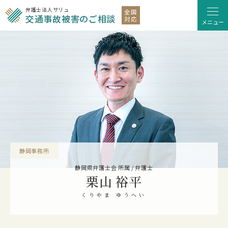
弁護士法人サリュ
全国
交通事故被害のご相談
対応
メニュー
静岡事務所
静岡県弁護士会 所属 / 弁護士
栗山 裕平
くりやま ゆうへい