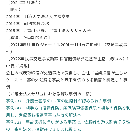
（2024年1月時点）
【略歴】
2014年 明治大学法科大学院卒業
2014年 司法試験合格
2015年 弁護士登録、弁護士法人サリュ入所
【獲得した画期的判決】
【2021年8月 自保ジャーナル2091号114頁に掲載】（交通事故事
件）
【2022年 民事交通事故訴訟 損害賠償額算定基準上巻（赤い本）1
05頁に掲載】
会社の代表取締役が交通事故で受傷し、会社に営業損害が生じた
ケースで一部の外注費を事故と因果関係のある損害と認定した事
例
【弁護士法人サリュにおける解決事例の一部】
事例333：弁護士基準の1.3倍の慰謝料が認められた事例
事例343：相手方自賠責保険、無保険車傷害保険と複数の保険を利
用し、治療費も後遺障害も納得の解決へ
事例323：事故態様に争いがある事案で、依頼者の過失割合７５％
の一審判決を、控訴審で３０％に覆した