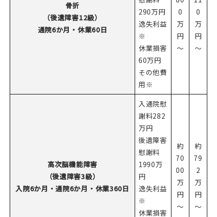
骨折
290万円
0
0
（後遺障害12級）
逸失利益
万
万
通院6か月・休業60日
※
円
円
休業損害
～
～
60万円
その他費
用※
入通院慰
謝料282
万円
後遺障害
約
約
慰謝料
70
79
高次脳機能障害
1990万
00
2
（後遺障害3級）
円
万
万
入院6か月・通院6か月・休業360日
逸失利益
円
円
※
～
～
休業損害