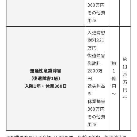
360万円
その他費
用※
入通院慰
謝料321
万円
後遺障害
約
慰謝料
約
11
遷延性意識障害
2800万
1
22
（後遺障害1級）
円
億
万
入院1年・休業360日
逸失利益
円
円
※
～
～
休業損害
360万円
その他費
用※