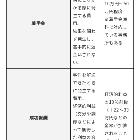
10万円～50
かる際に発
万円程度
生する費
※着手金無
着手金
用。
料で対応し
結果を問わ
ている事務
ず発生し、
所もある
基本的に返
金はされな
い。
事件を解決
できたとき
に発生する
経済的利益
費用。
の10％前後
経済的利益
（＋22〜33
（交渉や調
成功報酬
万円などの
停などによ
金額が加算
って獲得し
されること
た利益の合