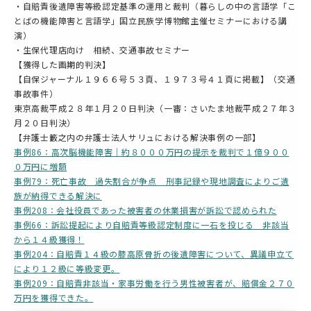
・自賠責後遺障害等級認定基準の運用と裁判（暮らしの中の言語学「こ
とばの機能障害と言語学」国立民族学博物館主催セミナーにおける講
演）
・生保代理店向け 相続、交通事故セミナー
【獲得した画期的判決】
【自保ジャーナル１９６６号５３頁、１９７３号４１頁に掲載】（交通
事故事件）
東京高裁平成２８年１月２０日判決（一審：さいたま地裁平成２７年３
月２０日判決）
【弁護士籔之内の弁護士法人サリュにおける解決事例の一部】
事例86：高次脳機能障害｜約８０００万円の提示を裁判で１億９００
０万円に増額
事例79：死亡事故 過失割合が争点 刑事記録や現地調査によりご遺
族が納得できる解決に
事例208：会社役員であった被害者の休業損害が訴訟で認められた
事例66：訴訟提起により自賠責等級認定制度に一石を投じる 非該当
から１４級獲得！
事例204：自賠責１４級の膝高原骨折の後遺障害について、異議申立て
により１２級に等級変更。
事例209：自賠責非該当・家事労働を行う男性被害者が、賠償金２７０
万円を獲得できた。