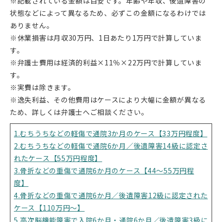
※記載されている金額は目安です。年齢や年収、後遺障害の
状態などによって異なるため、必ずこの金額になるわけでは
ありません。
※休業損害は月収30万円、1日あたり1万円で計算していま
す。
※弁護士費用は経済的利益×11％×22万円で計算していま
す。
※実費は除きます。
※逸失利益、その他費用はケースにより大幅に金額が異なる
ため、詳しくは弁護士へご相談ください。
1.むちうちなどの軽傷で通院3か月のケース【33万円程度】
2.むちうちなどの軽傷で通院6か月／後遺障害14級に認定さ
れたケース【55万円程度】
3.骨折などの重傷で通院6か月のケース【44～55万円程
度】
4.骨折などの重傷で通院6か月／後遺障害12級に認定された
ケース【110万円～】
5.高次脳機能障害で入院6か月・通院6か月／後遺障害3級に