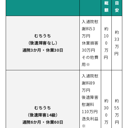
総
目
額
安
入通院慰
謝料53
約
約
むちうち
万円
10
33
（後遺障害なし）
休業損害
0
万
通院3か月・休業30日
30万円
万
円
その他費
円
用※
入通院慰
謝料89
万円
後遺障害
約
約
慰謝料
むちうち
30
55
110万円
（後遺障害14級）
0
万
逸失利益
通院6か月・休業60日
万
円
※