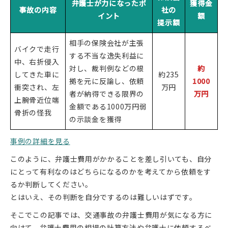
弁護士が力になったポ
獲得金
事故の内容
社の
イント
額
提示額
相手の保険会社が主張
バイクで走行
する不当な逸失利益に
中、右折侵入
対し、裁判例などの根
約
してきた車に
約235
拠を元に反論し、依頼
1000
衝突され、左
万円
者が納得できる限界の
万円
上腕骨近位端
金額である1000万円弱
骨折の怪我
の示談金を獲得
事例の詳細を見る
このように、弁護士費用がかかることを差し引いても、自分
にとって有利なのはどちらになるのかを考えてから依頼をす
るか判断してください。
とはいえ、その判断を自分でするのは難しいはずです。
そこでこの記事では、交通事故の弁護士費用が気になる方に
向けて、弁護士費用の相場の計算方法や弁護士に依頼するべ