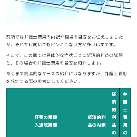
前項では弁護士費用の内訳や相場の目安をお伝えしました
が、それだけ聞いてもピンとこない方が多いはずです。
そこで、この章では具体的な症状ごとに経済的利益の総額
と、その場合の弁護士費用の目安を紹介します。
あくまで簡易的なケースの紹介にはなりますが、弁護士費用
を想定する際の参考にしてください。
経
弁
済
護
的
士
怪我の種類
経済的利
利
費
入通院期間
益の内訳
益
用
の
の