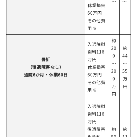
～
～
休業損害
60万円
その他費
用※
約
入通院慰
20
約
謝料116
0
44
骨折
万円
～
～
（後遺障害なし）
休業損害
30
55
通院6か月・休業60日
60万円
0
万
その他費
万
円
用※
円
入通院慰
謝料116
万円
後遺障害
約
約
慰謝料
80
11