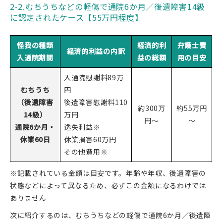
2-2.むちうちなどの軽傷で通院6か月／後遺障害14級
に認定されたケース【55万円程度】
怪我の種類
経済的利
弁護士費
経済的利益の内訳
入通院期間
益の総額
用の目安
入通院慰謝料89万
むちうち
円
（後遺障害
後遺障害慰謝料110
約300万
約55万円
14級）
万円
円～
～
通院6か月・
逸失利益※
休業60日
休業損害60万円
その他費用※
※記載されている金額は目安です。年齢や年収、後遺障害の
状態などによって異なるため、必ずこの金額になるわけでは
ありません
次に紹介するのは、むちうちなどの軽傷で通院6か月／後遺障