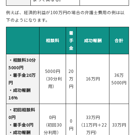
例えば、経済的利益が100万円の場合の弁護士費用の例は以
下のようになります。
着
相談料
手
成功報酬
合計
金
・相談料30分
5000円
5000円
20
・着手金20万
36万
（30分利
万
16万円
円
5000円
用）
円
・成功報酬
16%
・初回相談料
0円
0円
33万円
0
・着手金0円
（初回30
（11万円＋22
33万円
円
・成功報酬
分利用）
万円）