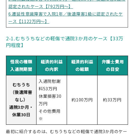
認定されたケース【792万円～】
6.遷延性意識障害で入院1年／後遺障害1級に認定されたケ
ース【1122万円～】
2-1.むちうちなどの軽傷で通院3か月のケース【33万
円程度】
怪我の種類
経済的利益
経済的利益
弁護士費用
入通院期間
の内訳
の総額
の目安
入通院慰謝
むちうち
料53万円
（後遺障害
休業損害30
なし）
約100万円
約33万円
万円
通院3か月・
その他費用
休業30日
※
最初に紹介するのは、むちうちなどの軽傷で通院3か月のケー