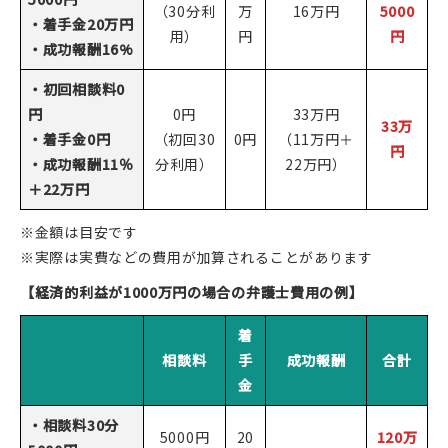
（30分利
万
16万円
5000
・着手金20万円
用）
円
円
・成功報酬16%
・初回相談料0
円
0円
33万円
33万
・着手金0円
（初回30
0円
（11万円＋
円
・成功報酬11％
分利用）
22万円）
＋22万円
※金額は目安です
※実際は実費などの費用が加算されることがあります
【経済的利益が1000万円の場合の弁護士費用の例】
着
相談料
手
成功報酬
合計
金
・相談料30分
5000円
20
120万