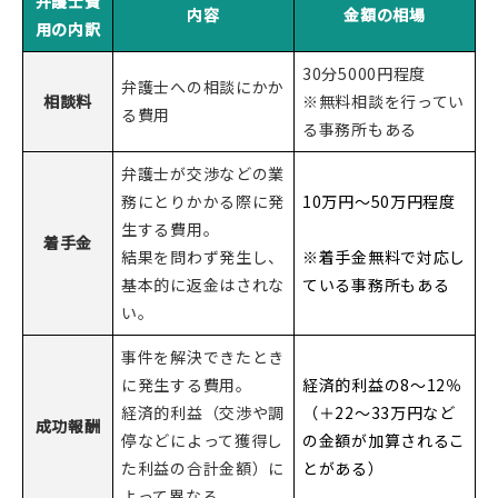
弁護士費
内容
金額の相場
用の内訳
30分5000円程度
弁護士への相談にかか
相談料
※無料相談を行ってい
る費用
る事務所もある
弁護士が交渉などの業
務にとりかかる際に発
10万円～50万円程度
生する費用。
着手金
結果を問わず発生し、
※着手金無料で対応し
基本的に返金はされな
ている事務所もある
い。
事件を解決できたとき
に発生する費用。
経済的利益の8～12％
経済的利益（交渉や調
（＋22〜33万円など
成功報酬
停などによって獲得し
の金額が加算されるこ
た利益の合計金額）に
とがある）
よって異なる。