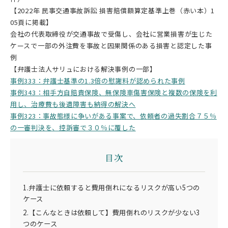
【2022年 民事交通事故訴訟 損害賠償額算定基準上巻（赤い本）1
05頁に掲載】
会社の代表取締役が交通事故で受傷し、会社に営業損害が生じた
ケースで一部の外注費を事故と因果関係のある損害と認定した事
例
【弁護士法人サリュにおける解決事例の一部】
事例333：弁護士基準の1.3倍の慰謝料が認められた事例
事例343：相手方自賠責保険、無保険車傷害保険と複数の保険を利
用し、治療費も後遺障害も納得の解決へ
事例323：事故態様に争いがある事案で、依頼者の過失割合７５％
の一審判決を、控訴審で３０％に覆した
目次
1.弁護士に依頼すると費用倒れになるリスクが高い5つの
ケース
2.【こんなときは依頼して】費用倒れのリスクが少ない3
つのケース