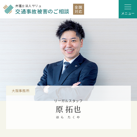
弁護士法人サリュ
全国
交通事故被害のご相談
対応
メニュー
大阪事務所
リーガルスタッフ
原 拓也
はら たくや