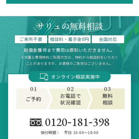
サリュの無料相談
ご来所不要
相談料・着手金0円
全国対応
賠償金獲得まで費用は原則いただきません。
※弁護士費用特約ご利用の方は、特約から相談料をいただく
ことがありますが、お客様のご負担はございません。
-
-
0120
181
398
受付時間：
平日 10:00～18:00