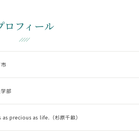
プロフィール
戸市
法学部
is as precious as life.（杉原千畝）