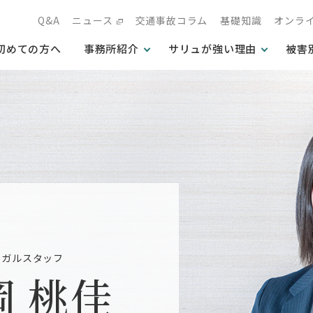
Q&A
ニュース
交通事故コラム
基礎知識
オンラ
初めての方へ
事務所紹介
サリュが強い理由
被害
ーガルスタッフ
岡 桃佳