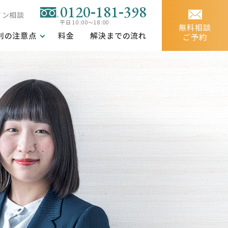
-
-
0120
181
398
イン相談
平日 10:00～18:00
無料相談
別の注意点
料金
解決までの流れ
ご予約