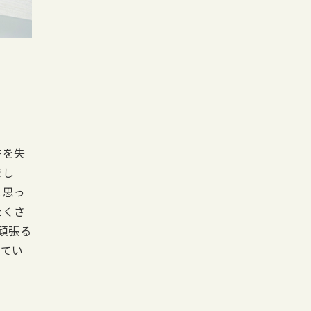
在を失
まし
と思っ
たくさ
頑張る
ってい