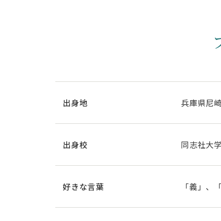
出身地
兵庫県尼
出身校
同志社大
好きな
言葉
「義」、