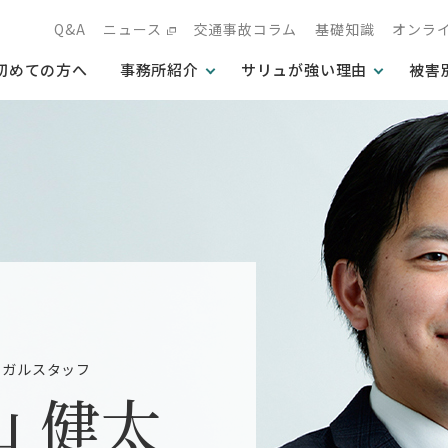
Q&A
ニュース
交通事故コラム
基礎知識
オンラ
初めての方へ
事務所紹介
サリュが強い理由
被害
ーガルスタッフ
山 健太