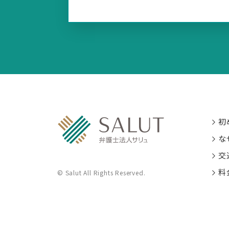
初
な
交
料
© Salut All Rights Reserved.