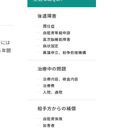
後遺障害
既往症
自賠責等級申請
高次脳機能障害
的には
病状固定
５年間
異議申立、紛争処理機構
治療中の問題
治療内容、検査内容
治療費
入院、通院
相手方からの補償
自賠責保険
加害者